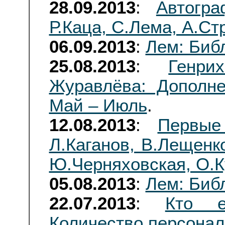
28.09.2013
:
Автогр
Р.Каца, С.Лема, А.Ст
06.09.2013
:
Лем: Библ
25.08.2013
:
Генр
Журавлёва: Дополне
Май – Июль
.
12.08.2013
:
Первые
Л.Каганов, В.Лещенк
Ю.Черняховская, О.К
05.08.2013
:
Лем: Биб
22.07.2013
:
Кто е
Количество персонал