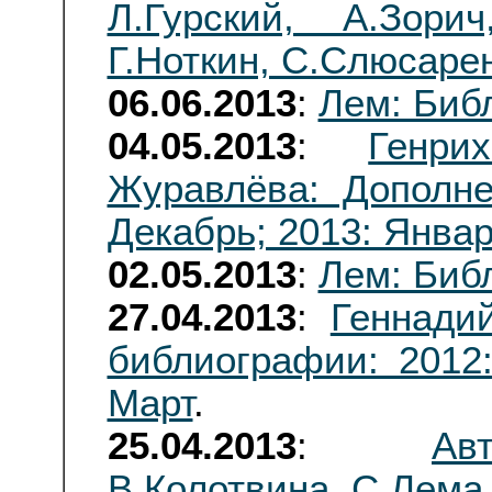
Л.Гурский, А.Зорич
Г.Ноткин, С.Слюсаре
06.06.2013
:
Лем: Биб
04.05.2013
:
Генр
Журавлёва: Дополне
Декабрь; 2013: Янва
02.05.2013
:
Лем: Биб
27.04.2013
:
Геннади
библиографии: 2012
Март
.
25.04.2013
:
Ав
В.Колотвина, С.Лема