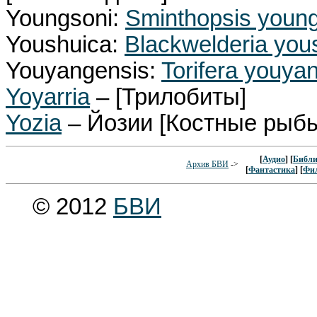
Youngsoni:
Sminthopsis youn
Youshuica:
Blackwelderia you
Youyangensis:
Torifera youya
Yoyarria
– [Трилобиты]
Yozia
– Йозии [Костные рыб
[
Аудио
] [
Библи
Архив БВИ
->
[
Фантастика
] [
Фи
© 2012
БВИ