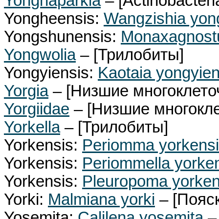
Yonghaparkia
– [Actinobacteri
Yongheensis:
Wangzishia yon
Yongshunensis:
Monaxagnost
Yongwolia
– [Трилобиты]
Yongyiensis:
Kaotaia yongyien
Yorgia
– [Низшие многоклето
Yorgiidae
– [Низшие многокл
Yorkella
– [Трилобиты]
Yorkensis:
Periomma yorkens
Yorkensis:
Periommella yorke
Yorkensis:
Pleuropoma yorken
Yorki:
Malmiana yorki
– [Пояс
Yosemita:
Calilena yosemita
–