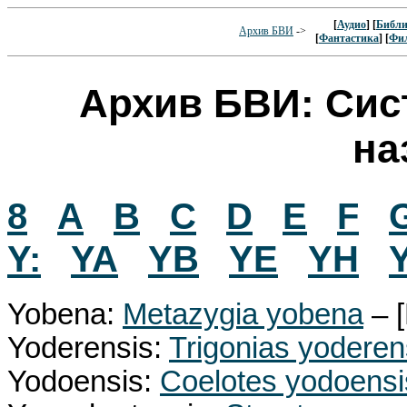
[
Аудио
] [
Библи
Архив БВИ
->
[
Фантастика
] [
Фи
Архив БВИ: Сис
на
8
A
B
C
D
E
F
Y:
YA
YB
YE
YH
Y
Yobena:
Metazygia yobena
– 
Yoderensis:
Trigonias yoderen
Yodoensis:
Coelotes yodoensi