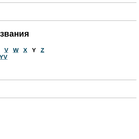
азвания
V
W
X
Y
Z
YV