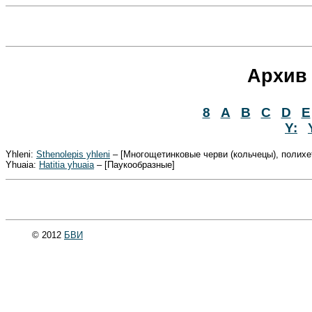
Архив 
8
A
B
C
D
E
Y:
Yhleni:
Sthenolepis yhleni
– [Многощетинковые черви (кольчецы), полихе
Yhuaia:
Hatitia yhuaia
– [Паукообразные]
© 2012
БВИ