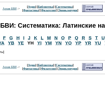
[
Аудио
] [
Библиотека
] [
Систематика
]
Архив БВИ
->
[
Фантастика
] [
Филателия
] [
Энциклопудия
]
БВИ: Систематика: Латинские н
F
G
H
I
J
K
L
M
N
O
P
Q
R
S
T
U
YA
YB
YE
YH
YI
YM
YN
YO
YP
YR
YU
ты]
[
Аудио
] [
Библиотека
] [
Систематика
]
Архив БВИ
->
[
Фантастика
] [
Филателия
] [
Энциклопудия
]