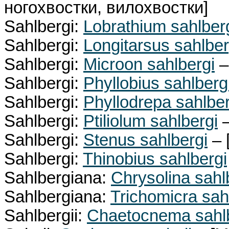
ногохвостки, вилохвостки]
Sahlbergi:
Lobrathium sahlber
Sahlbergi:
Longitarsus sahlber
Sahlbergi:
Microon sahlbergi
–
Sahlbergi:
Phyllobius sahlberg
Sahlbergi:
Phyllodrepa sahlber
Sahlbergi:
Ptiliolum sahlbergi
–
Sahlbergi:
Stenus sahlbergi
– 
Sahlbergi:
Thinobius sahlbergi
Sahlbergiana:
Chrysolina sahl
Sahlbergiana:
Trichomicra sah
Sahlbergii:
Chaetocnema sahlb