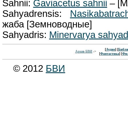
Sahnii:
Gaviacetus sahnii
– [М
Sahyadrensis:
Nasikabatrac
жаба [Земноводные]
Sahyadris:
Minervarya sahyad
[
Аудио
] [
Библи
Архив БВИ
->
[
Фантастика
] [
Фи
© 2012
БВИ