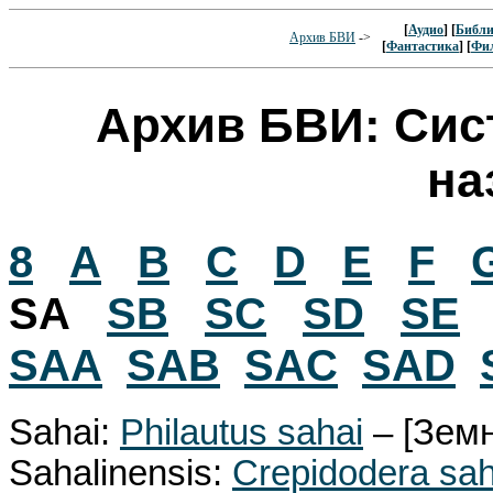
[
Аудио
] [
Библи
Архив БВИ
->
[
Фантастика
] [
Фи
Архив БВИ: Сис
на
8
A
B
C
D
E
F
SA
SB
SC
SD
SE
SAA
SAB
SAC
SAD
Sahai:
Philautus sahai
– [Зем
Sahalinensis:
Crepidodera sah