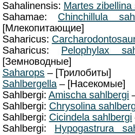
Sahalinensis:
Martes zibellina
Sahamae:
Chinchillula sa
[Млекопитающие]
Saharicus:
Carcharodontosaur
Saharicus:
Pelophylax sah
[Земноводные]
Saharops
– [Трилобиты]
Sahlbergella
– [Насекомые]
Sahlbergi:
Amischa sahlbergi
–
Sahlbergi:
Chrysolina sahlberg
Sahlbergi:
Cicindela sahlbergi
Sahlbergi:
Hypogastrura sah