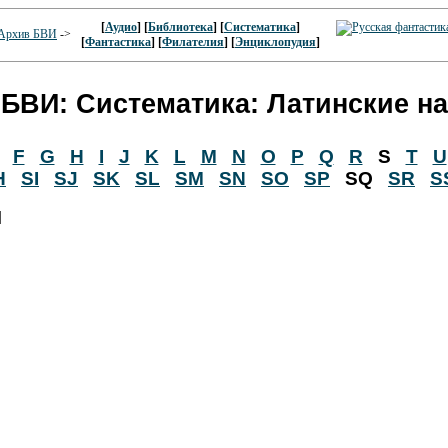
[
Аудио
] [
Библиотека
] [
Систематика
]
Архив БВИ
->
[
Фантастика
] [
Филателия
] [
Энциклопудия
]
БВИ: Систематика: Латинские н
F
G
H
I
J
K
L
M
N
O
P
Q
R
S
T
U
H
SI
SJ
SK
SL
SM
SN
SO
SP
SQ
SR
S
]