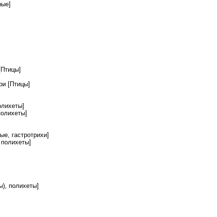
ные]
[Птицы]
ри [Птицы]
олихеты]
полихеты]
е, гастротрихи]
 полихеты]
), полихеты]