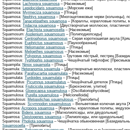
Squamosa:
Lachnogya squamosa
– [Насекомые]
Squamosa:
Lepidocidaris squamosa
– [Морские ежи]
Squamosa:
Myrmeciza squamosa
– [Птицы]
Squamosa:
Nephtys squamosa
– [Многощетинковые черви (кольчецы), п
Squamosa:
Tanacetipathes squamosa
– [Кораллы, коралловые полипы, 
Squamosa:
Tridacna squamosa
– [Двустворчатые моллюски, пластинча
Squamosella:
Elachista squamosella
– [Насекомые]
Squamosum:
Asplenium squamosum
– [Полиподиопсиды]
Squamosus:
Centrophorus squamosus
– Серая короткошипая акула [Хря
Squamosus:
Euphrictus squamosus
– [Паукообразные]
Squamosus:
Heliomaster squamosus
– [Птицы]
Squamosus:
Meligethes squamosus
– [Насекомые]
Squamosus:
Polyporus squamosus
– Трутовик пёстрый, пестрец [Базиди
Squamosus:
Typhlophis squamosus
– Чешуйчатый тифлофис [Пресмыка
Squampila:
Ninox squampila
– [Птицы]
Squamula:
Heteranomia squamula
– [Двустворчатые моллюски, пластин
Squamulata:
Parafoucartia squamulata
– [Насекомые]
Squamulata:
Turdoides squamulata
– [Птицы]
Squamulatus:
Picumnus squamulatus
– Чешуйчатый дятелок [Птицы]
Squamulosa:
Fruticicola squamulosa
– [Брюхоногие, улитки]
Squamulosa:
Gloeocapsa squamulosa
– [Oscillatoriophycideae]
Squamulosa:
Purella squamulosa
– [Helcionelloida]
Squamulosus:
Metopolichas squamulosus
– [Трилобиты]
Squamulosus:
Scymnodon squamulosus
– Вельветовая колючая акула [
Squarrosa:
Acropora squarrosa
– [Кораллы, коралловые полипы, медузо
Squarrosa:
Bidens squarrosa
– [Магнолиопсиды, или двудольные]
Squarrosa:
Cleistogenes squarrosa
– [Лилиопсиды, или однодольные]
Squarrosa:
Pholiota squarrosa
– Чешуйчатка обыкновенная [Базидиальны
Squarrosoella
– [Трилобиты]
Squarrosum:
Sphagnum squarrosum
– [Листостебельные [настоящие] мх