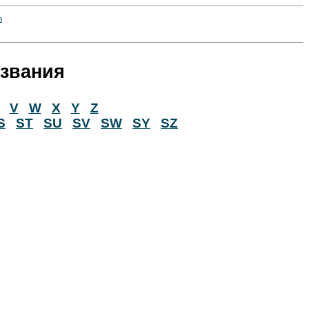
азвания
V
W
X
Y
Z
S
ST
SU
SV
SW
SY
SZ