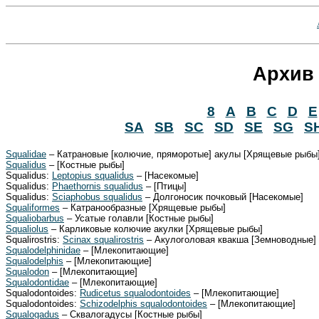
Архив 
8
A
B
C
D
E
SA
SB
SC
SD
SE
SG
S
Squalidae
– Катрановые [колючие, пряморотые] акулы [Хрящевые рыбы
Squalidus
– [Костные рыбы]
Squalidus:
Leptopius squalidus
– [Насекомые]
Squalidus:
Phaethornis squalidus
– [Птицы]
Squalidus:
Sciaphobus squalidus
– Долгоносик почковый [Насекомые]
Squaliformes
– Катранообразные [Хрящевые рыбы]
Squaliobarbus
– Усатые голавли [Костные рыбы]
Squaliolus
– Карликовые колючие акулки [Хрящевые рыбы]
Squalirostris:
Scinax squalirostris
– Акулоголовая квакша [Земноводные]
Squalodelphinidae
– [Млекопитающие]
Squalodelphis
– [Млекопитающие]
Squalodon
– [Млекопитающие]
Squalodontidae
– [Млекопитающие]
Squalodontoides:
Rudicetus squalodontoides
– [Млекопитающие]
Squalodontoides:
Schizodelphis squalodontoides
– [Млекопитающие]
Squalogadus
– Сквалогадусы [Костные рыбы]