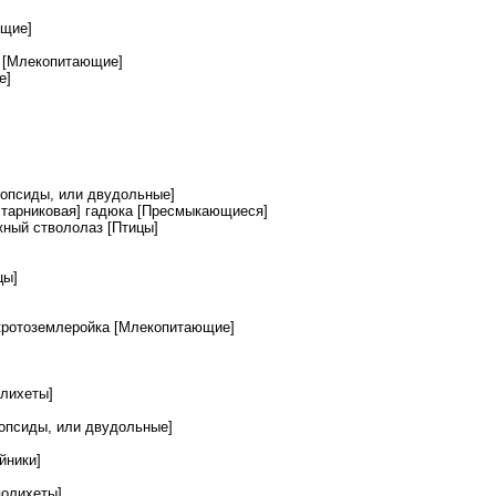
ящие]
] [Млекопитающие]
е]
опсиды, или двудольные]
старниковая] гадюка [Пресмыкающиеся]
ный ствололаз [Птицы]
цы]
кротоземлеройка [Млекопитающие]
олихеты]
опсиды, или двудольные]
йники]
полихеты]