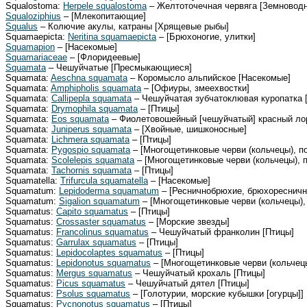
Squalostoma:
Herpele squalostoma
– Желтоточечная червяга [Земновод
Squaloziphius
– [Млекопитающие]
Squalus
– Колючие акулы, катраны [Хрящевые рыбы]
Squamaepicta:
Neritina squamaepicta
– [Брюхоногие, улитки]
Squamapion
– [Насекомые]
Squamariaceae
– [Флоридеевые]
Squamata
– Чешуйчатые [Пресмыкающиеся]
Squamata:
Aeschna squamata
– Коромысло альпийское [Насекомые]
Squamata:
Amphipholis squamata
– [Офиуры, змеехвостки]
Squamata:
Callipepla squamata
– Чешуйчатая зубчатоклювая куропатка 
Squamata:
Drymophila squamata
– [Птицы]
Squamata:
Eos squamata
– Фиолетовошейный [чешуйчатый] красный ло
Squamata:
Juniperus squamata
– [Хвойные, шишконосные]
Squamata:
Lichmera squamata
– [Птицы]
Squamata:
Pygospio squamata
– [Многощетинковые черви (кольчецы), п
Squamata:
Scolelepis squamata
– [Многощетинковые черви (кольчецы), 
Squamata:
Tachornis squamata
– [Птицы]
Squamatella:
Trifurcula squamatella
– [Насекомые]
Squamatum:
Lepidoderma squamatum
– [Ресничнобрюхие, брюхоресничны
Squamatum:
Sigalion squamatum
– [Многощетинковые черви (кольчецы),
Squamatus:
Capito squamatus
– [Птицы]
Squamatus:
Crossaster squamatus
– [Морские звезды]
Squamatus:
Francolinus squamatus
– Чешуйчатый франколин [Птицы]
Squamatus:
Garrulax squamatus
– [Птицы]
Squamatus:
Lepidocolaptes squamatus
– [Птицы]
Squamatus:
Lepidonotus squamatus
– [Многощетинковые черви (кольчецы
Squamatus:
Mergus squamatus
– Чешуйчатый крохаль [Птицы]
Squamatus:
Picus squamatus
– Чешуйчатый дятел [Птицы]
Squamatus:
Psolus squamatus
– [Голотурии, морские кубышки [огурцы]]
Squamatus:
Pycnonotus squamatus
– [Птицы]