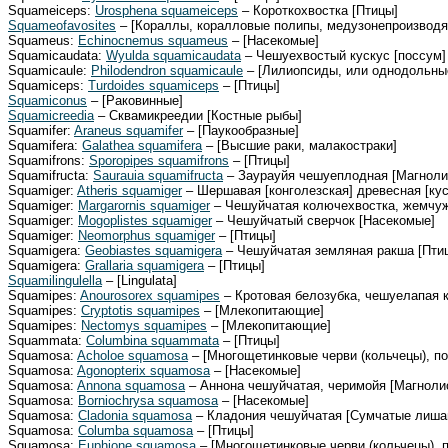
Squameiceps:
Urosphena squameiceps
– Короткохвостка [Птицы]
Squameofavosites
– [Кораллы, коралловые полипы, медузонепроизвод
Squameus:
Echinocnemus squameus
– [Насекомые]
Squamicaudata:
Wyulda squamicaudata
– Чешуехвостый кускус [поссум
Squamicaule:
Philodendron squamicaule
– [Лилиопсиды, или однодольны
Squamiceps:
Turdoides squamiceps
– [Птицы]
Squamiconus
– [Раковинные]
Squamicreedia
– Сквамикреедии [Костные рыбы]
Squamifer:
Araneus squamifer
– [Паукообразные]
Squamifera:
Galathea squamifera
– [Высшие раки, малакостраки]
Squamifrons:
Sporopipes squamifrons
– [Птицы]
Squamifructa:
Saurauia squamifructa
– Заурауйя чешуеплодная [Магноли
Squamiger:
Atheris squamiger
– Шершавая [конголезская] древесная [ку
Squamiger:
Margarornis squamiger
– Чешуйчатая колючехвостка, жемчуж
Squamiger:
Mogoplistes squamiger
– Чешуйчатый сверчок [Насекомые]
Squamiger:
Neomorphus squamiger
– [Птицы]
Squamigera:
Geobiastes squamigera
– Чешуйчатая земляная ракша [Пти
Squamigera:
Grallaria squamigera
– [Птицы]
Squamilingulella
– [Lingulata]
Squamipes:
Anourosorex squamipes
– Кротовая белозубка, чешуелапая 
Squamipes:
Cryptotis squamipes
– [Млекопитающие]
Squamipes:
Nectomys squamipes
– [Млекопитающие]
Squammata:
Columbina squammata
– [Птицы]
Squamosa:
Acholoe squamosa
– [Многощетинковые черви (кольчецы), п
Squamosa:
Agonopterix squamosa
– [Насекомые]
Squamosa:
Annona squamosa
– Аннона чешуйчатая, черимойя [Магноли
Squamosa:
Borniochrysa squamosa
– [Насекомые]
Squamosa:
Cladonia squamosa
– Кладония чешуйчатая [Сумчатые лиша
Squamosa:
Columba squamosa
– [Птицы]
Squamosa:
Euphione squamosa
– [Многощетинковые черви (кольчецы), 