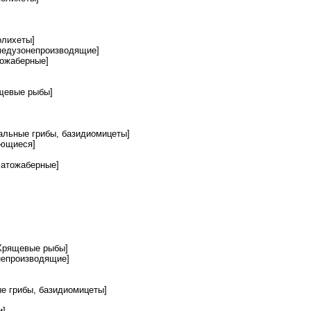
олихеты]
медузонепроизводящие]
тожаберные]
щевые рыбы]
альные грибы, базидиомицеты]
ющиеся]
чатожаберные]
Хрящевые рыбы]
непроизводящие]
е грибы, базидиомицеты]
и]