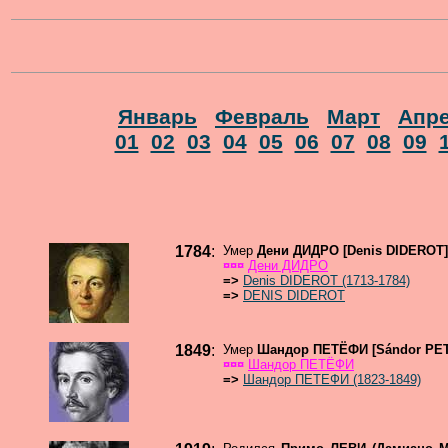
Январь
Февраль
Март
Апр
01
02
03
04
05
06
07
08
09
1784
:
Умер
Дени ДИДРО [Denis DIDEROT
¤¤¤
Дени ДИДРО
=>
Denis DIDEROT (1713-1784)
=>
DENIS DIDEROT
1849
:
Умер
Шандор ПЕТЁФИ [Sándor PE
¤¤¤
Шандор ПЕТЁФИ
=>
Шандор ПЕТЕФИ (1823-1849)