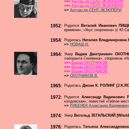
¤¤¤
Антуан де СЕНТ-ЭКЗЮПЕРИ
¤¤¤
Антуан де СЕНТ-ЭКЗЮПЕРИ
=>
Антуан де СЕНТ-ЭКЗЮПЕРИ
1952
:
Родился
Виталий Иванович ПИ
времени», «Укус скорпиона» (с Ю.С
1954
:
Родилась
Наталия Владимировн
=>
НОВАШ Н.
1964
:
Умер
Вадим Дмитриевич ОХОТ
лаборанта Синявина», сборников «На
¤¤¤
Вадим ОХОТНИКОВ
¤¤¤
Вадим ОХОТНИКОВ
¤¤¤
Вадим ОХОТНИКОВ
=>
ОХОТНИКОВ В.
1965
:
Родилась
Джоан К. РОЛИНГ [J.K.
1972
:
Родился
Александр Вадимович
колдовская», повестей «Гиблое мес
=>
РИБЕНЕК Александр Вадимович
1974
:
Умер
Витольд ЗЕГАЛЬСКИЙ [Witol
1976
:
Родилась
Татьяна Александровн