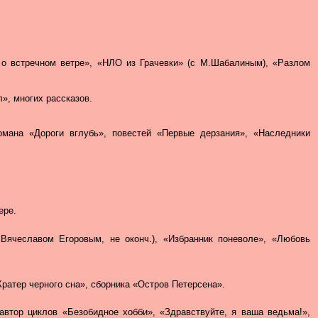
а о встречном ветре», «НЛО из Грачевки» (с М.Шабалиным), «Разлом
л», многих рассказов.
 романа «Дороги вглубь», повестей «Первые дерзания», «Наследники
ере.
 Вячеславом Егоровым, не оконч.), «Избранник поневоле», «Любовь
Кратер черного сна», сборника «Остров Петерсена».
, автор циклов «Безобидное хобби», «Здравствуйте, я ваша ведьма!»,