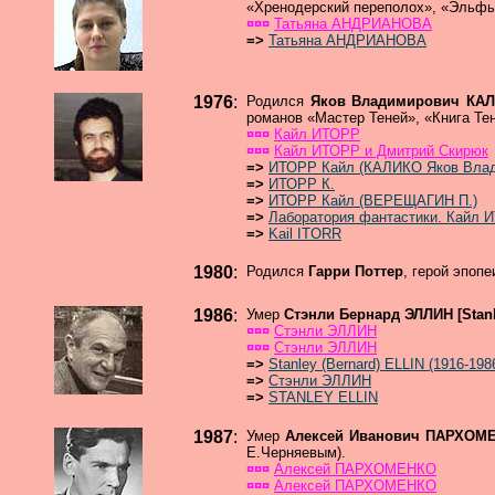
«Хренодерский переполох», «Эльфы
¤¤¤
Татьяна АНДРИАНОВА
=>
Татьяна АНДРИАНОВА
1976
:
Родился
Яков Владимирович КА
романов «Мастер Теней», «Книга Те
¤¤¤
Кайл ИТОРР
¤¤¤
Кайл ИТОРР и Дмитрий Скирюк
=>
ИТОРР Кайл (КАЛИКО Яков Влад
=>
ИТОРР К.
=>
ИТОРР Кайл (ВЕРЕЩАГИН П.)
=>
Лаборатория фантастики. Кайл 
=>
Kail ITORR
1980
:
Родился
Гарри Поттер
, герой эпопе
1986
:
Умер
Стэнли Бернард ЭЛЛИН [Stanl
¤¤¤
Стэнли ЭЛЛИН
¤¤¤
Стэнли ЭЛЛИН
=>
Stanley (Bernard) ELLIN (1916-198
=>
Стэнли ЭЛЛИН
=>
STANLEY ELLIN
1987
:
Умер
Алексей Иванович ПАРХО
Е.Черняевым).
¤¤¤
Алексей ПАРХОМЕНКО
¤¤¤
Алексей ПАРХОМЕНКО