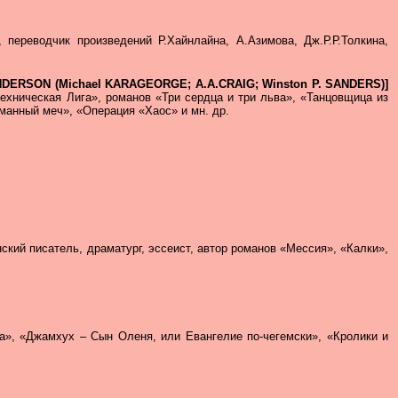
, переводчик произведений Р.Хайнлайна, А.Азимова, Дж.Р.Р.Толкина,
DERSON (Michael KARAGEORGE; A.A.CRAIG; Winston P. SANDERS)]
техническая Лига», романов «Три сердца и три льва», «Танцовщица из
манный меч», «Операция «Хаос» и мн. др.
нский писатель, драматург, эссеист, автор романов «Мессия», «Калки»,
ура», «Джамхух – Сын Оленя, или Евангелие по-чегемски», «Кролики и