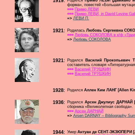
1919
:
Родился
Примо ЛЕВИ (Дамиано М
форма», повестей «Большая мутаци
¤¤¤
Примо ЛЕВИ
¤¤¤
Примо ЛЕВИ, in David Levine Gal
=>
ЛЕВИ П.
1921
:
Родилась
Любовь Сергеевна СО
¤¤¤
Любовь СОКОЛОВА в к/ф «Трид
=>
Любовь СОКОЛОВА
1921
:
Родился
Василий Прокопьевич
составитель словаря «Литературная
¤¤¤
Василий ТРУШКИН
¤¤¤
Василий ТРУШКИН
1928
:
Родился
Аллен Ким ЛАНГ [Allen K
1936
:
Родился
Арсен Джулиус ДАРНАЙ [
сборника «Великолепная свобода».
¤¤¤
Арсен ДАРНАЙ
=>
Arsen DARNAY – Bibliography Su
1944
:
Умер
Антуан де СЕНТ-ЭКЗЮПЕРИ [