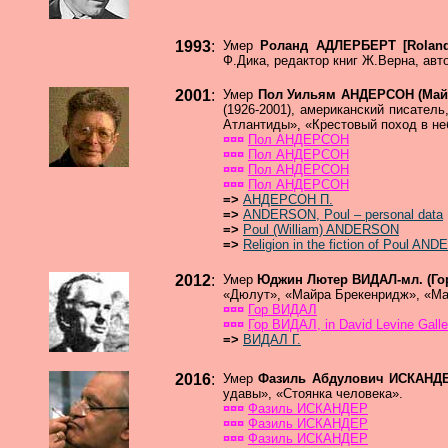
1993
:
Умер
Роланд АДЛЕРБЕРТ [Rola
Ф.Дика, редактор книг Ж.Верна, авт
2001
:
Умер
Пол Уильям АНДЕРСОН (Майк
(1926-2001), американский писател
Атлантиды», «Крестовый поход в не
¤¤¤
Пол АНДЕРСОН
¤¤¤
Пол АНДЕРСОН
¤¤¤
Пол АНДЕРСОН
¤¤¤
Пол АНДЕРСОН
=>
АНДЕРСОН П.
=>
ANDERSON, Poul – personal data
=>
Poul (William) ANDERSON
=>
Religion in the fiction of Poul A
2012
:
Умер
Юджин Лютер ВИДАЛ-мл. (Гор 
«Дюлут», «Майра Брекенридж», «Ма
¤¤¤
Гор ВИДАЛ
¤¤¤
Гор ВИДАЛ, in David Levine Galle
=>
ВИДАЛ Г.
2016
:
Умер
Фазиль Абдулович ИСКАН
удавы», «Стоянка человека».
¤¤¤
Фазиль ИСКАНДЕР
¤¤¤
Фазиль ИСКАНДЕР
¤¤¤
Фазиль ИСКАНДЕР