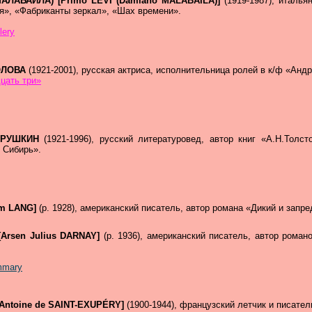
АЛАБАЙЛА) [Primo LEVI (Damiano MALABAILA)]
(1919-1987), италь
я», «Фабриканты зеркал», «Шах времени».
lery
КОЛОВА
(1921-2001), русская актриса, исполнительница ролей в к/ф «Андр
цать три»
 ТРУШКИН
(1921-1996), русский литературовед, автор книг «А.Н.Толс
 Сибирь».
im LANG]
(р. 1928), американский писатель, автор романа «Дикий и запр
Arsen Julius DARNAY]
(р. 1936), американский писатель, автор ром
mmary
Antoine de SAINT-EXUPÉRY]
(1900-1944), французский летчик и писател