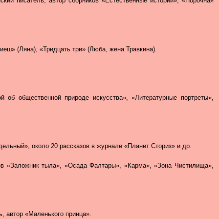
янский писатель, автор сборников «Естественные истории», «Порочная
иеш» (Ляна), «Тридцать три» (Люба, жена Травкина).
той об общественной природе искусства», «Литературные портреты»,
едельный», около 20 рассказов в журнале «Планет Сториз» и др.
анов «Заложник тыла», «Осада Фалтары», «Карма», «Зона Чистилища»,
ь, автор «Маленького принца».