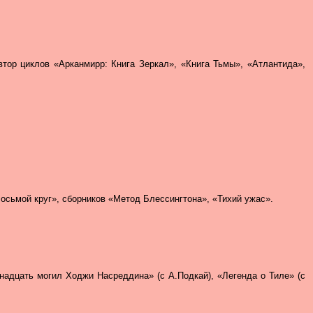
 автор циклов «Арканмирр: Книга Зеркал», «Книга Тьмы», «Атлантида»,
Восьмой круг», сборников «Метод Блессингтона», «Тихий ужас».
енадцать могил Ходжи Насреддина» (с А.Подкай), «Легенда о Тиле» (с