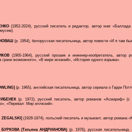
ЩЕНКО
(1952-2024), русский писатель и редактор, автор книг «Баллад
амусем).
а НОВАШ
(р. 1954), белорусская писательница, автор повести «И я там бы
НИКОВ
(1905-1964), русский прозаик и инженер-изобретатель, автор
 грани возможного», «В мире исканий», «История одного взрыва».
ROWLING]
(р. 1965), английская писательница, автор сериала о Гарри Потт
 РИБЕНЕК
(р. 1972), русский писатель, автор романов «Асмариф» (с
то», «Перевал: Мир иллюзий».
d ZEGALSKI]
(1928-1974), польский писатель и музыкант, автор романа «
а БУРКОВА (Татьяна АНДРИАНОВА)
(р. 1976), русская писательница