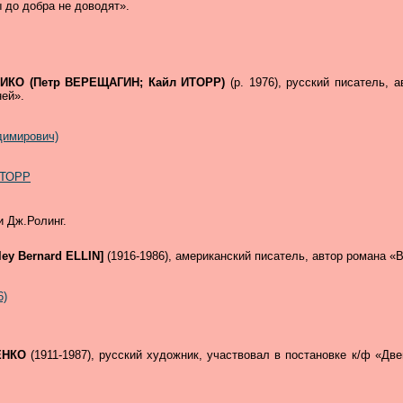
 до добра не доводят».
ЛИКО (Петр ВЕРЕЩАГИН; Кайл ИТОРР)
(р. 1976), русский писатель,
ней».
имирович)
ИТОРР
и Дж.Ролинг.
ey Bernard ELLIN]
(1916-1986), американский писатель, автор романа «
6)
МЕНКО
(1911-1987), русский художник, участвовал в постановке к/ф «Дв