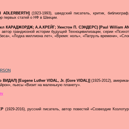
nd ADLERBERTH]
(1923-1993), шведский писатель, критик, библиограф
ор первых статей о НФ в Швеции.
л КАРАДЖОРДЖ; А.А.КРЕЙГ; Уинстон П. СЭНДЕРС) [Paul William AN
ь, автор грандиозной истории будущей Техноцивилизации, серии «Психо
беса», «Лодка миллиона лет», «Время: ноль», «Патруль времени», «Сло
NDERSON
ВИДАЛ) [Eugene Luther VIDAL, Jr. (Gore VIDAL)]
(1925-2012), америка
йрон», пьесы «Визит на маленькую планету».
ry
ДЕР
(1929-2016), русский писатель, автор повестей «Созвездие Козлот