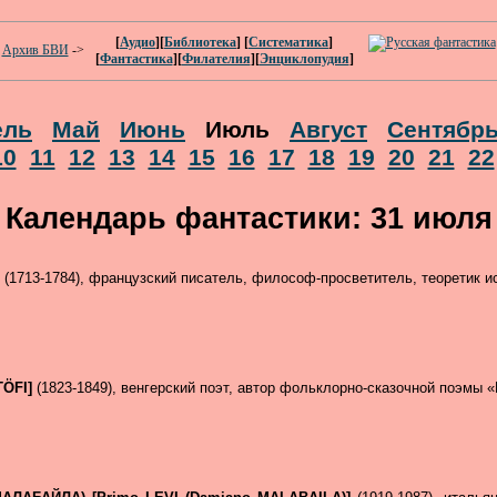
[
Аудио
][
Библиотека
] [
Систематика
]
Архив БВИ
->
[
Фантастика
][
Филателия
][
Энциклопудия
]
ель
Май
Июнь
Июль
Август
Сентябр
10
11
12
13
14
15
16
17
18
19
20
21
22
Календарь фантастики: 31 июля
]
(1713-1784), французский писатель, философ-просветитель, теоретик и
TÖFI]
(1823-1849), венгерский поэт, автор фольклорно-сказочной поэмы 