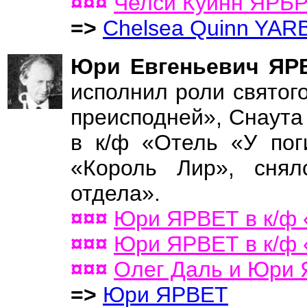
¤¤¤
Челси Куинн ЯРБ
=>
Chelsea Quinn YA
Юри Евгеньевич Я
исполнил роли святог
преисподней», Снаута
в к/ф «Отель «У пог
«Король Лир», снял
отдела».
¤¤¤
Юри ЯРВЕТ в к/ф 
¤¤¤
Юри ЯРВЕТ в к/ф 
¤¤¤
Олег Даль и Юри 
=>
Юри ЯРВЕТ