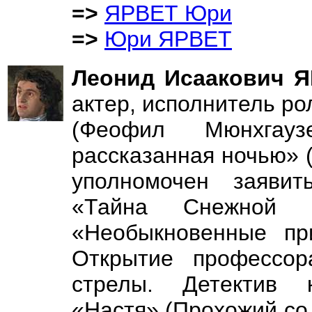
=>
ЯРВЕТ Юри
=>
Юри ЯРВЕТ
Леонид Исаакович
актер, исполнитель ро
(Феофил Мюнхгауз
рассказанная ночью» (
уполномочен заявить
«Тайна Снежной К
«Необыкновенные пр
Открытие профессор
стрелы. Детектив к
«Настя» (Прохожий со