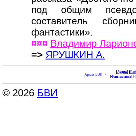
под общим псевдо
составитель сборн
фантастики».
¤¤¤
Владимир Ларион
=>
ЯРУШКИН А.
[
Аудио
] [
Би
Архив БВИ
->
[
Фантастика
] [
© 2026
БВИ