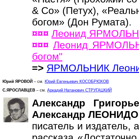
& Co» (Петух), «Реаль
богом» (Дон Румата).
¤¤¤
Леонид ЯРМОЛЬНИК
¤¤¤
Леонид ЯРМОЛЬНИ
богом"
=>
ЯРМОЛЬНИК Леони
Юрий ЯРОВОЙ
– см.
Юрий Евгеньевич КОСОБРЮХОВ
С.ЯРОСЛАВЦЕВ
– см.
Аркадий Натанович СТРУГАЦКИЙ
Александр Григорь
Александр ЛЕОНИДОВ
писатель и издатель, 
рассказа «Достаточно