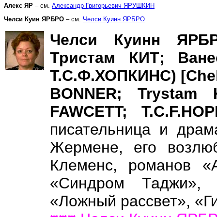
Алекс ЯР
– см.
Александр Григорьевич ЯРУШКИН
Челси Куин ЯРБРО
– см.
Челси Куинн ЯРБРО
Челси Куинн ЯРБ
Тристам КИТ; Ван
Т.С.Ф.ХОПКИНС) [Che
BONNER; Trystam 
FAWCETT; T.C.F.HO
писательница и драм
Жермене, его возлю
Клеменс, романов «А
«Синдром Таджи», 
«Ложный рассвет», «Ги