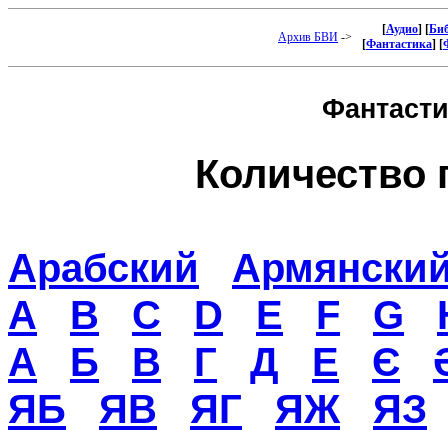
[
Аудио
] [
Би
Архив БВИ
->
[
Фантастика
] [
Фантастик
Количество 
Арабский
Армянски
A
B
C
D
E
F
G
А
Б
В
Г
Д
Е
Є
ЯБ
ЯВ
ЯГ
ЯЖ
ЯЗ