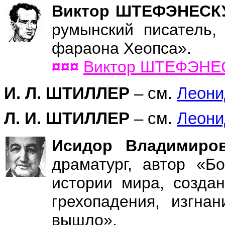
Виктор ШТЕФЭНЕСКУ
румынский писатель,
фараона Хеопса».
¤¤¤
Виктор ШТЕФЭНЕ
И. Л. ШТИЛЛЕР
– см.
Леон
Л. И. ШТИЛЛЕР
– см.
Леон
Исидор Владимир
драматург, автор «Б
истории мира, созда
грехопадения, изгна
вышло».