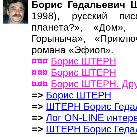
Борис Гедальевич
1998), русский пи
планета?», «Дом»,
Горыныча», «Приклю
романа «Эфиоп».
¤¤¤
Борис ШТЕРН
¤¤¤
Борис ШТЕРН
¤¤¤
Борис ШТЕРН. Др
=>
Борис ШТЕРН
=>
ШТЕРН Борис Геда
=>
Лог ON-LINE инте
=>
ШТЕРH Борис Геда