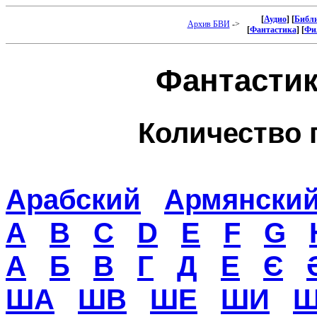
[
Аудио
] [
Библи
Архив БВИ
->
[
Фантастика
] [
Фи
Фантастика
Количество 
Арабский
Армянски
A
B
C
D
E
F
G
А
Б
В
Г
Д
Е
Є
ША
ШВ
ШЕ
ШИ
Ш