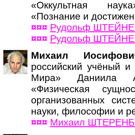
«Оккультная наук
«Познание и достижен
¤¤¤
Рудольф ШТЕЙНЕ
¤¤¤
Рудольф ШТЕЙНЕ
Михаил Иосифо
российский учёный и 
Мира» Даниила А
«Физическая сущн
организованных сист
науки, философии и р
¤¤¤
Михаил ШТЕРЕНБ