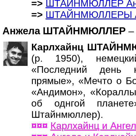
=>
ШТАЙНМЮЛЛЕР Ан
=>
ШТАЙНМЮЛЛЕРЫ А.
Анжела ШТАЙНМЮЛЛЕР
–
Карлхайнц ШТАЙНМЮ
(р. 1950), немецк
«Последний день н
прямые», «Мечто о Б
«Андимон», «Кораллы
об однгой планет
Штайнмюллер).
¤¤¤
Карлхайнц и Ан