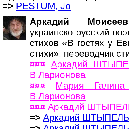
=>
PESTUM, Jo
Аркадий Моис
украинско-русский поэ
стихов «В гостях у Ев
стихи», переводчик ст
¤¤¤
Аркадий ШТЫПЕЛ
В.Ларионова
¤¤¤
Мария Галин
В.Ларионова
¤¤¤
Аркадий ШТЫПЕЛ
=>
Аркадий ШТЫПЕЛ
=>
Аркадий ШТЫПЕЛ