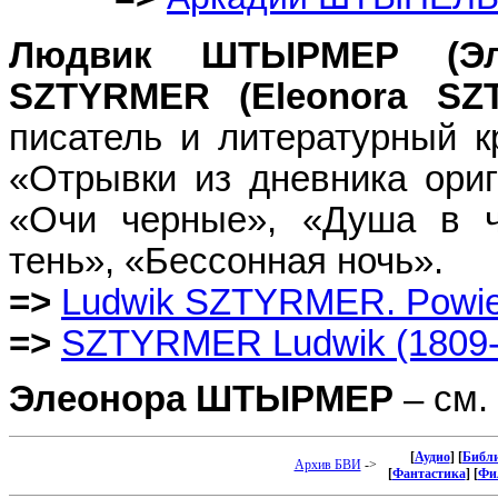
Людвик ШТЫРМЕР (Эл
SZTYRMER (Eleonora S
писатель и литературный к
«Отрывки из дневника ори
«Очи черные», «Душа в ча
тень», «Бессонная ночь».
=>
Ludwik SZTYRMER. Powieś
=>
SZTYRMER Ludwik (1809-
Элеонора ШТЫРМЕР
– см.
[
Аудио
] [
Библи
Архив БВИ
->
[
Фантастика
] [
Фи