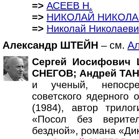
=>
АСЕЕВ Н.
=>
НИКОЛАЙ НИКОЛАЕ
=>
Николай Николаев
Александр ШТЕЙН
– см.
А
Сергей Иосифович 
СНЕГОВ; Андрей ТА
и ученый, непосре
советского ядерного 
(1984), автор трило
«Посол без верите
бездной», романа «Дик