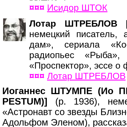
¤¤¤
Исидор ШТОК
Лотар ШТРЕБЛОВ 
немецкий писатель, 
дам», сериала «Ко
радиопьес «Рыба»,
«Проспектор», эссе о 
¤¤¤
Лотар ШТРЕБЛОВ
Иоганнес ШТУМПЕ (Ио П
PESTUM)]
(р. 1936), нем
«Астронавт со звезды Близн
Адольфом Эленом), рассказ