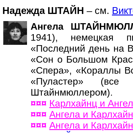
Надежда ШТАЙН
– см.
Вик
Ангела ШТАЙНМЮЛЛ
1941), немецкая п
«Последний день на 
«Сон о Большом Крас
«Спера», «Кораллы В
«Пуластер» (вс
Штайнмюллером).
¤¤¤
Карлхайнц и Ан
¤¤¤
Ангела и Карлх
¤¤¤
Ангела и Карлх