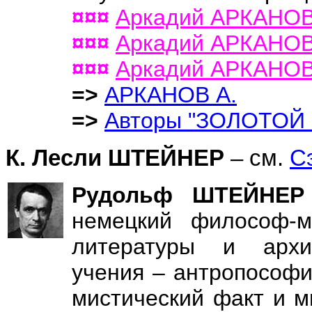
¤¤¤
Аркадий АРКАНО
¤¤¤
Аркадий АРКАНО
¤¤¤
Аркадий АРКАНОВ
=>
АРКАНОВ А.
=>
Авторы "ЗОЛОТОЙ
К. Лесли ШТЕЙНЕР
– см.
С
Рудольф ШТЕЙНЕР 
немецкий философ-ми
литературы и архит
учения – антропософи
мистический факт и м