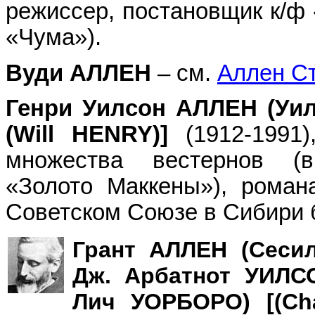
режиссер, постановщик к/ф
«Чума»).
Вуди АЛЛЕН
– см.
Аллен С
Генри Уилсон АЛЛЕН (Уил
(Will HENRY)]
(1912-1991
множества вестернов (в
«Золото Маккены»), роман
Советском Союзе в Сибири 
Грант АЛЛЕН (Сеси
Дж. Арбатнот УИЛС
Лич УОРБОРО) [(Char