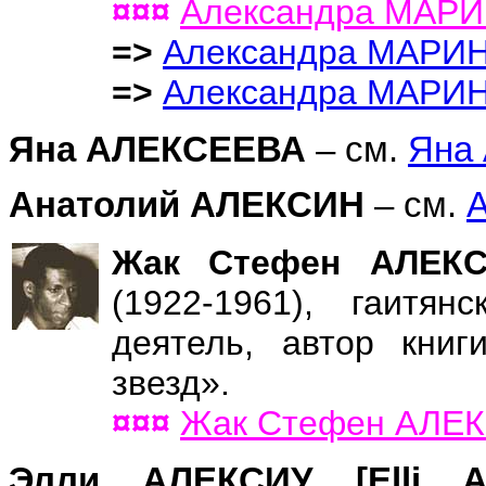
¤¤¤
Александра МАРИ
=>
Александра МАРИН
=>
Александра МАРИ
Яна АЛЕКСЕЕВА
– см.
Яна
Анатолий АЛЕКСИН
– см.
Жак Стефен АЛЕКСИ
(1922-1961), гаитя
деятель, автор книг
звезд».
¤¤¤
Жак Стефен АЛЕ
Элли АЛЕКСИУ [Elli 