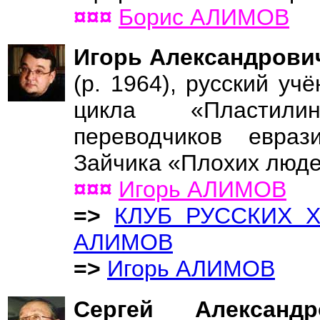
¤¤¤
Борис АЛИМОВ
Игорь Александров
(р. 1964), русский уч
цикла «Пластили
переводчиков евра
Зайчика «Плохих люде
¤¤¤
Игорь АЛИМОВ
=>
КЛУБ РУССКИХ 
АЛИМОВ
=>
Игорь АЛИМОВ
Сергей Алекса