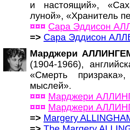
и настоящий», «Сах
луной», «Хранитель пе
¤¤¤
Сара Эддисон АЛ
=>
Сара Эддисон АЛЛ
Марджери АЛЛИНГЕМ 
(1904-1966), английс
«Смерть призрака»
мыслей».
¤¤¤
Марджери АЛЛИН
¤¤¤
Марджери АЛЛИНГЕ
=>
Margery ALLINGHA
=>
The Margery ALLIN