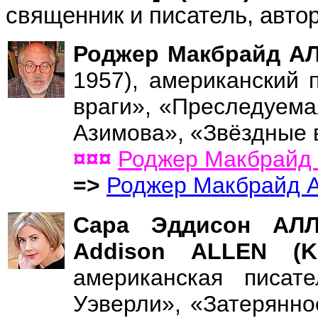
священник и писатель, авто
Роджер Макбрайд АЛ
1957), американский 
враги», «Преследуема
Азимова», «Звёздные 
¤¤¤
Роджер Макбрайд
=>
Роджер Макбрайд 
Сара Эддисон АЛЛ
Addison ALLEN (
американская писат
Уэверли», «Затерянн