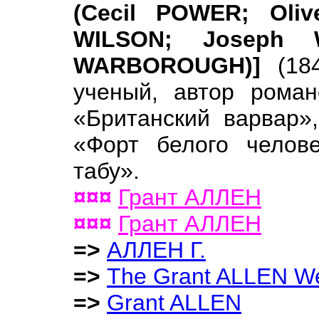
(Cecil POWER; Oliv
WILSON; Joseph 
WARBOROUGH)]
(18
ученый, автор роман
«Британский варвар»
«Форт белого челове
табу».
¤¤¤
Грант АЛЛЕН
¤¤¤
Грант АЛЛЕН
=>
АЛЛЕН Г.
=>
The Grant ALLEN We
=>
Grant ALLEN