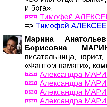
и бога».
¤¤¤
Тимофей АЛЕКСЕ
=>
Тимофей АЛЕКСЕЕ
Марина Анатолье
Борисовна МАР
писательница, юрист,
«Фантом памяти», коме
¤¤¤
Александра МАР
¤¤¤
Александра МАР
¤¤¤
Александра МАР
¤¤¤
Александра МАР