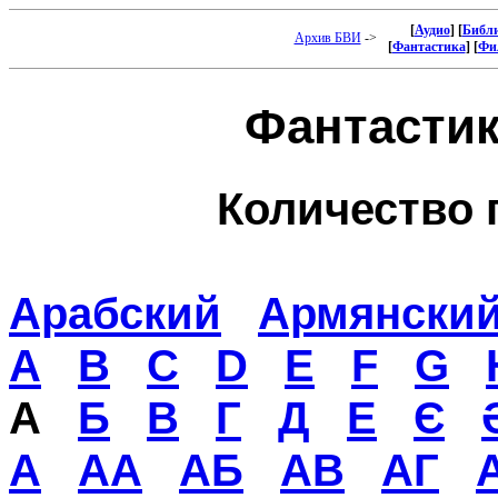
[
Аудио
] [
Библи
Архив БВИ
->
[
Фантастика
] [
Фи
Фантастика
Количество 
Арабский
Армянски
A
B
C
D
E
F
G
А
Б
В
Г
Д
Е
Є
А
АА
АБ
АВ
АГ