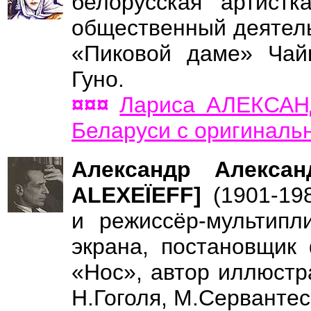
белорусская артистк
общественный деятель
«Пиковой даме» Чайк
Гуно.
¤¤¤
Лариса АЛЕКСАН
Беларуси с оригиналь
Александр Алексан
ALEXEÏEFF]
(1901-19
и режиссёр-мультипли
экрана, постановщик
«Нос», автор иллюстр
Н.Гоголя, М.Сервантес