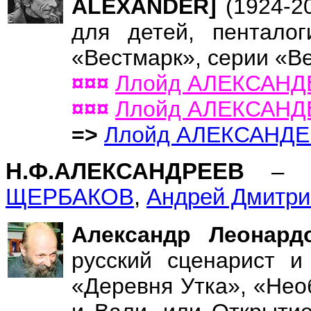
ALEXANDER]
(1924-2
для детей, пентало
«Вестмарк», серии «Ве
¤¤¤
Ллойд АЛЕКСАНД
¤¤¤
Ллойд АЛЕКСАНД
=>
Ллойд АЛЕКСАНДЕ
Н.Ф.АЛЕКСАНДРЕЕВ
– 
ЩЕРБАКОВ
,
Андрей Дмитр
Александр Леонар
русский сценарист и
«Деревня Утка», «Не