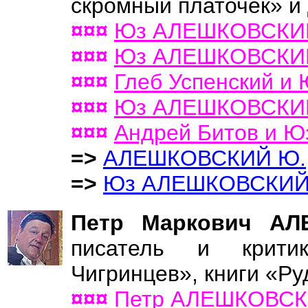
скромный платочек» и 
¤¤¤
Юз АЛЕШКОВСКИ
¤¤¤
Юз АЛЕШКОВСКИ
¤¤¤
Глеб Успенский 
¤¤¤
Юз АЛЕШКОВСКИЙ и
¤¤¤
Андрей Битов и Ю
=>
АЛЕШКОВСКИЙ Ю.
=>
Юз АЛЕШКОВСКИ
Петр Маркович А
писатель и крити
Чигринцев», книги «Ру
¤¤¤
Петр АЛЕШКОВСКИ