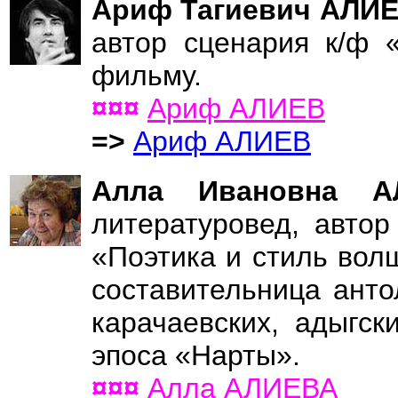
Ариф Тагиевич АЛИ
автор сценария к/ф 
фильму.
¤¤¤
Ариф АЛИЕВ
=>
Ариф АЛИЕВ
Алла Ивановна 
литературовед, автор
«Поэтика и стиль вол
составительница анто
карачаевских, адыгски
эпоса «Нарты».
¤¤¤
Алла АЛИЕВА