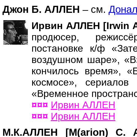
Джон Б. АЛЛЕН
– см.
Дона
Ирвин АЛЛЕН [Irwin
продюсер, режиссё
постановке к/ф «Зат
воздушном шаре», «В
кончилось время», «
космосе», сериалов
«Временное пространс
¤¤¤
Ирвин АЛЛЕН
¤¤¤
Ирвин АЛЛЕН
М.К.АЛЛЕН [M(arion) C.