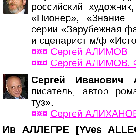
российский художник
«Пионер», «Знание 
серии «Зарубежная фа
и сценарист м/ф «Исто
¤¤¤
Сергей АЛИМОВ
¤¤¤
Сергей АЛИМОВ. 
Сергей Иванови
писатель, автор ром
туз».
¤¤¤
Сергей АЛИХАНО
Ив АЛЛЕГРЕ [Yves ALL