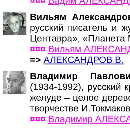
¤¤¤
Вадим АЛЕКСАНДР
Вильям Александр
русский писатель и ж
Центавра», «Планета
¤¤¤
Вильям АЛЕКСАН
=>
АЛЕКСАНДРОВ В.
Владимир Павлов
(1934-1992), русский 
желуде – целое дерево
творчестве И.Токмаков
¤¤¤
Владимир АЛЕКС