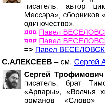
писатель, автор ци
Мессэра», сборников 
одиночество».
¤¤¤
Павел ВЕСЕЛОВ
¤¤¤
Павел ВЕСЕЛОВ
=>
Павел ВЕСЕЛОВС
С.АЛЕКСЕЕВ
– см.
Сергей 
Сергей Трофимови
писатель, брат Тим
«Арвары», «Волчья х
романов «Слово», 