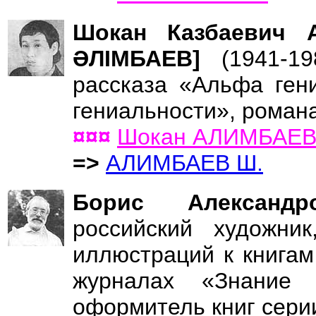
Шокан Казбаевич 
ӘЛIМБАЕВ]
(1941-1
рассказа «Альфа ген
гениальности», роман
¤¤¤
Шокан АЛИМБАЕ
=>
АЛИМБАЕВ Ш.
Борис Алексан
российский художни
иллюстраций к книгам
журналах «Знание
оформитель книг сери