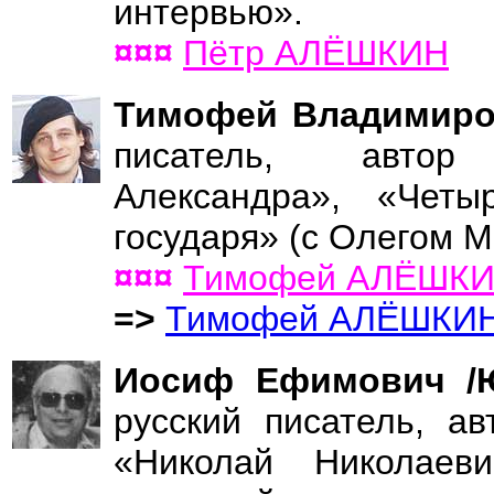
интервью».
¤¤¤
Пётр АЛЁШКИН
Тимофей Владимир
писатель, автор
Александра», «Чет
государя» (с Олегом 
¤¤¤
Тимофей АЛЁШК
=>
Тимофей АЛЁШКИ
Иосиф Ефимович 
русский писатель, ав
«Николай Николаеви