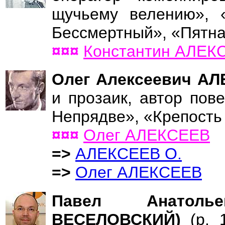
щучьему велению», 
Бессмертный», «Пятна
¤¤¤
Константин АЛЕК
Олег Алексеевич А
и прозаик, автор пов
Непрядве», «Крепость
¤¤¤
Олег АЛЕКСЕЕВ
=>
АЛЕКСЕЕВ О.
=>
Олег АЛЕКСЕЕВ
Павел Анатоль
ВЕСЕЛОВСКИЙ)
(р. 