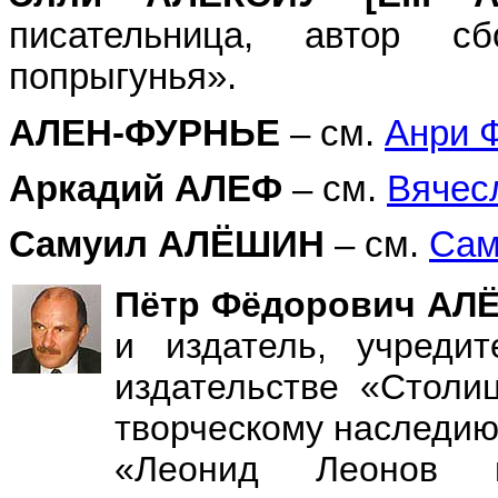
писательница, автор с
попрыгунья».
АЛЕН-ФУРНЬЕ
– см.
Анри 
Аркадий АЛЕФ
– см.
Вячес
Самуил АЛЁШИН
– см.
Сам
Пётр Фёдорович А
и издатель, учреди
издательстве «Столи
творческому наследию
«Леонид Леонов в