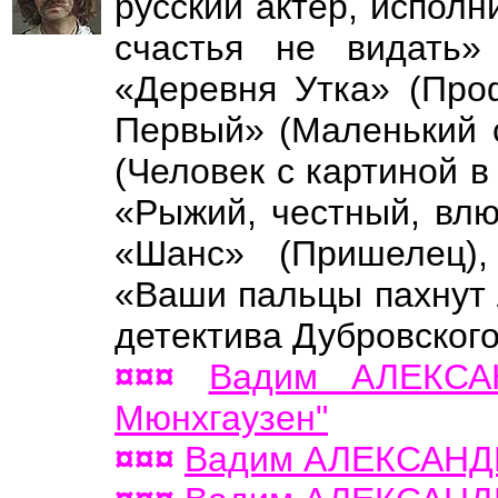
русский актёр, исполн
счастья не видать» 
«Деревня Утка» (Про
Первый» (Маленький 
(Человек с картиной в 
«Рыжий, честный, влю
«Шанс» (Пришелец), 
«Ваши пальцы пахнут 
детектива Дубровского
¤¤¤
Вадим АЛЕКСА
Мюнхгаузен"
¤¤¤
Вадим АЛЕКСАНДР