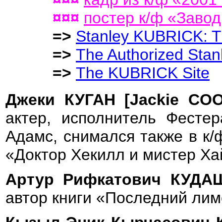
¤¤¤
постер к/ф «Заво
=>
Stanley KUBRICK: T
=>
The Authorized Sta
=>
The KUBRICK Site
Джеки КУГАН [Jackie C
актер, исполнитель Фесте
Адамс, снимался также в к/
«Доктор Хекилл и мистер Ха
Артур Рифкатович КУД
автор книги «Последний лим