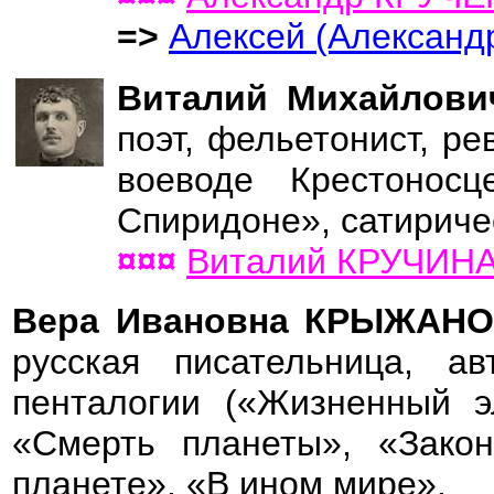
=>
Алексей (Алексан
Виталий Михайлов
поэт, фельетонист, ре
воеводе Крестонос
Спиридоне», сатириче
¤¤¤
Виталий КРУЧИН
Вера Ивановна КРЫЖАН
русская писательница, авт
пенталогии («Жизненный э
«Смерть планеты», «Закон
планете», «В ином мире».