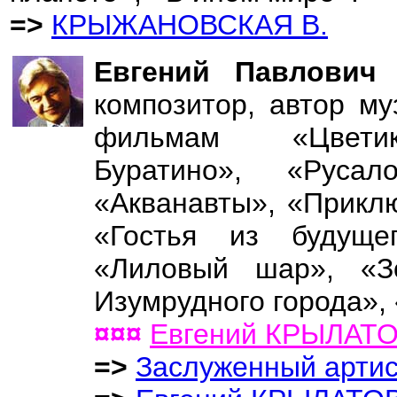
=>
КРЫЖАНОВСКАЯ В.
Евгений Павлови
композитор, автор м
фильмам «Цветик-
Буратино», «Русал
«Акванавты», «Прикл
«Гостья из будуще
«Лиловый шар», «З
Изумрудного города», 
¤¤¤
Евгений КРЫЛАТ
=>
Заслуженный арти