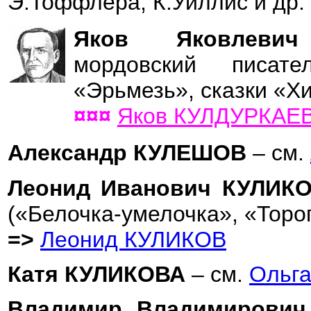
Э.Тоффлера, К.Уиллис и др.
Яков Яковлев
мордовский писат
«Эрьмезь», сказки «Х
¤¤¤
Яков КУЛДУРКАЕ
Александр КУЛЕШОВ
– см.
Леонид Иванович КУЛИК
(«Белочка-умелочка», «Тороп
=>
Леонид КУЛИКОВ
Катя КУЛИКОВА
– см.
Ольг
Владимир Владимирови