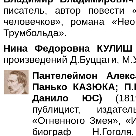
писатель, автор повести 
человечков», романа «Нео
Трумбольда».
Нина Федоровна КУЛИ
произведений Д.Буццати, М.
Пантелеймон Алек
Панько КАЗЮКА; П.
Данило ЮС)
(18
публицист, издате
«Огненного Змея», «И
биограф Н.Гоголя