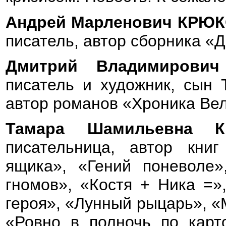
Андрей Марленович КРЮ
писатель, автор сборника «
Дмитрий Владимиров
писатель и художник, сын Т
автор романов «Хроника Вел
Тамара Шамильевна
писательница, автор кни
ящика», «Гений поневоле»
гномов», «Костя + Ника =»
героя», «Лунный рыцарь», «
«Ровно в полночь по карт