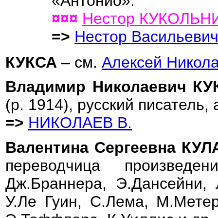
«Антонио».
¤¤¤
Нестор КУКОЛЬН
=>
Нестор Васильеви
КУКСА
– см.
Алексей Никол
Владимир Николаевич К
(р. 1914), русский писатель,
=>
НИКОЛАЕВ В.
Валентина Сергеевна КУ
переводчица произведен
Дж.Браннера, Э.Дансейни, 
У.Ле Гуин, С.Лема, М.Метер