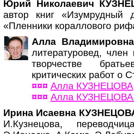
Юрий Николаевич КУЗН
автор книг «Изумрудный 
«Пленники кораллового риф
Алла Владимировн
литературовед, член
творчестве братье
критических работ о С
¤¤¤
Алла КУЗНЕЦОВА
¤¤¤
Алла КУЗНЕЦОВА 
Ирина Исаевна КУЗНЕЦО
И.Кузнецова, переводчиц