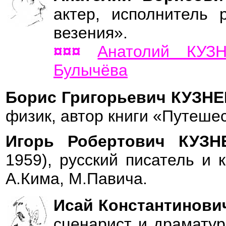
актер, исполнитель 
везения».
¤¤¤
Анатолий КУЗ
Булычёва
Борис Григорьевич КУЗН
физик, автор книги «Путешес
Игорь Робертович КУЗ
1959), русский писатель и 
А.Кима, М.Павича.
Исай Константинов
сценарист и драматур