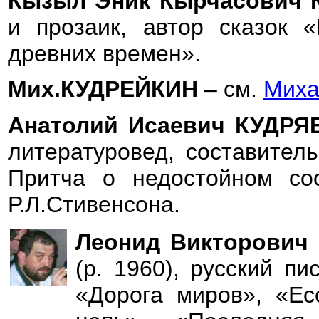
Кызыл Эник Кырчасович
и прозаик, автор сказок «
древних времен».
Мих.КУДРЕЙКИН
– см.
Миха
Анатолий Исаевич КУДР
литературовед, составител
Притча о недостойном сос
Р.Л.Стивенсона.
Леонид Викторович
(р. 1960), русский пи
«Дорога миров», «Ес