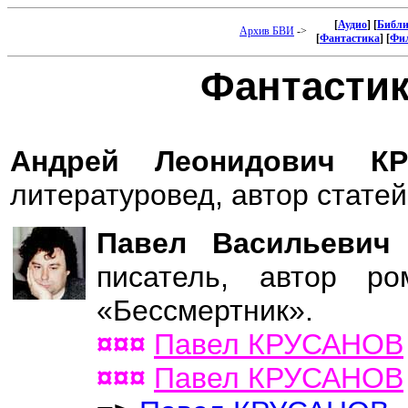
[
Аудио
] [
Библи
Архив БВИ
->
[
Фантастика
] [
Фи
Фантастика
Андрей Леонидович 
литературовед, автор статей
Павел Васильеви
писатель, автор ро
«Бессмертник».
¤¤¤
Павел КРУСАНОВ
¤¤¤
Павел КРУСАНОВ