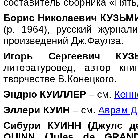
составитель сборника «Пять
Борис Николаевич КУЗЬМ
(р. 1964), русский журнали
произведений Дж.Фаулза.
Игорь Сергеевич К
литературовед, автор кн
творчестве В.Конецкого.
Эндрю КУИЛЛЕР
– см.
Кенн
Эллери КУИН
– см.
Аврам 
Сибури КУИНН (Джулс де
QUINN (Jules de GRAN