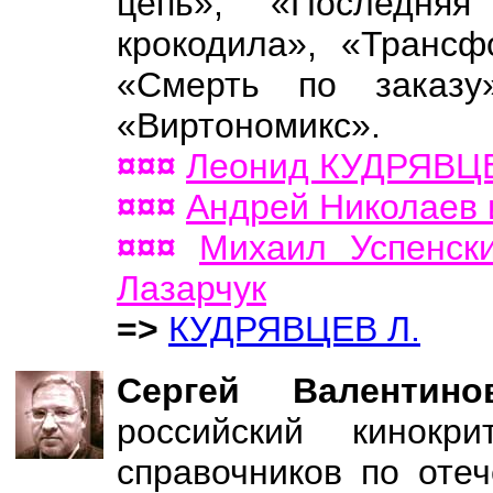
цепь», «Последняя
крокодила», «Трансф
«Смерть по заказу»
«Виртономикс».
¤¤¤
Леонид КУДРЯВЦЕ
¤¤¤
Андрей Николаев
¤¤¤
Михаил Успенск
Лазарчук
=>
КУДРЯВЦЕВ Л.
Сергей Валенти
российский кинокр
справочников по оте