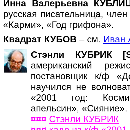
Инна Валерьевна КУБЛИ
русская писательница, член
«Карми», «Год грифона».
Квадрат КУБОВ
– см.
Иван
Стэнли КУБРИК [
американский режи
постановщик к/ф «Д
научился не волнова
«2001 год: Косми
апельсин», «Сияние».
¤¤¤
Стэнли КУБРИК
¤¤¤
кадр из к/ф «2001