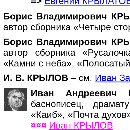
=>
Евгений КРЫЛАТО
Борис Владимирович К
автор сборника «Четыре сто
Борис Владимирович К
автор сборника «Русалочк
«Камни с неба», «Полосатый
И. В. КРЫЛОВ
– см.
Иван З
Иван Андрееви
баснописец, драмат
«Каиб», «Почта духов»
¤¤¤
Иван КРЫЛОВ