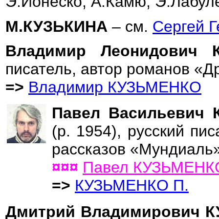
Э.Ионеско, А.Камю, Э.Лабул
М.КУЗЬКИНА
– см.
Сергей 
Владимир Леонидович
писатель, автор романов «Д
=>
Владимир КУЗЬМЕНКО
Павел Васильевич 
(р. 1954), русский пи
рассказов «Мундиаль»
¤¤¤
Павел КУЗЬМЕНК
=>
КУЗЬМЕНКО П.
Дмитрий Владимирович 