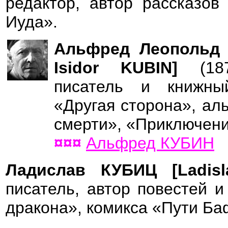
редактор, автор рассказов
Иуда».
Альфред Леопольд 
Isidor KUBIN]
(18
писатель и книжны
«Другая сторона», ал
смерти», «Приключени
¤¤¤
Альфред КУБИН
Ладислав КУБИЦ [Ladis
писатель, автор повестей 
дракона», комикса «Пути Ба