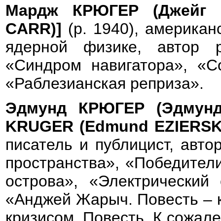
Мардж КРЮГЕР (Джейг 
CARR)]
(р. 1940), американ
ядерной физике, автор 
«Синдром навигатора», «С
«Раблезианская реприза».
Эдмунд КРЮГЕР (Эдмунд
KRUGER (Edmund EZIERSKI
писатель и публицист, авто
пространства», «Победители
острова», «Электрический 
«Анджей Жарыч. Повесть – к
кризисом. Повесть. К сожале