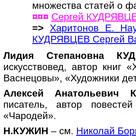
множества статей о ф
¤¤¤
Сергей КУДРЯВЦ
=>
Харитонов Е. Hа
КУДРЯВЦЕВ Сергей В
Лидия Степановна К
искусствовед, автор книг 
Васнецовы», «Художники дет
Алексей Анатольевич
писатель, автор повесте
«Чародей».
Н.КУЖИН
– см.
Николай Бо