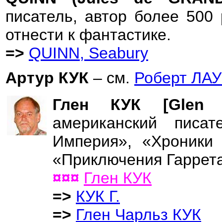
писатель, автор более 500 
отнести к фантастике.
=>
QUINN, Seabury
Артур КУК
– см.
Роберт ЛА
Глен КУК [Glen
американский писат
Империя», «Хроники 
«Приключения Гаррета
¤¤¤
Глен КУК
=>
КУК Г.
=>
Глен Чарльз КУК