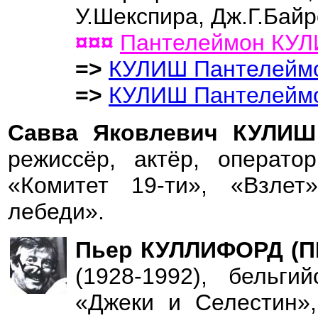
У.Шекспира, Дж.Г.Байр
¤¤¤
Пантелеймон КУ
=>
КУЛИШ Пантелеймо
=>
КУЛИШ Пантелеймо
Савва Яковлевич КУЛИ
режиссёр, актёр, операто
«Комитет 19-ти», «Взлет
лебеди».
Пьер КУЛЛИФОРД (ПЕ
(1928-1992), бельги
«Джеки и Селестин»,