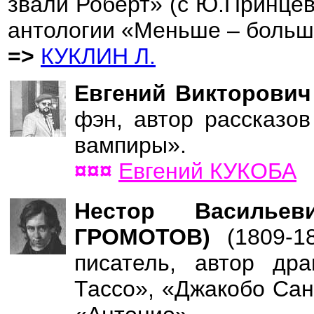
звали Роберт» (с Ю.Принцев
антологии «Меньше – больше
=>
КУКЛИН Л.
Евгений Викторови
фэн, автор рассказо
вампиры».
¤¤¤
Евгений КУКОБА
Нестор Васильев
ГРОМОТОВ)
(1809-1
писатель, автор дра
Тассо», «Джакобо Сан