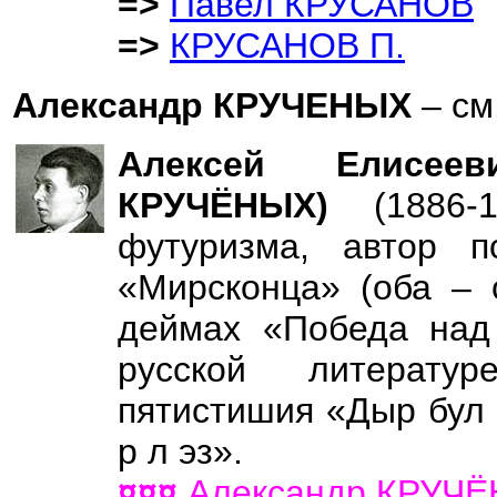
=>
Павел КРУСАНОВ
=>
КРУСАНОВ П.
Александр КРУЧЕНЫХ
– см
Алексей Елисее
КРУЧЁНЫХ)
(1886-
футуризма, автор 
«Мирсконца» (оба – 
деймах «Победа над 
русской литератур
пятистишия «Дыр бул щ
р л эз».
¤¤¤
Александр КРУЧ