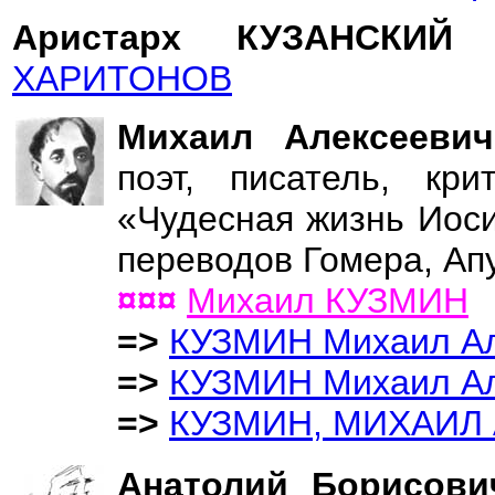
Аристарх КУЗАНСКИЙ
ХАРИТОНОВ
Михаил Алексеев
поэт, писатель, кри
«Чудесная жизнь Иос
переводов Гомера, Апу
¤¤¤
Михаил КУЗМИН
=>
КУЗМИН Михаил Ал
=>
КУЗМИН Михаил Ал
=>
КУЗМИН, МИХАИЛ
Анатолий Борисов