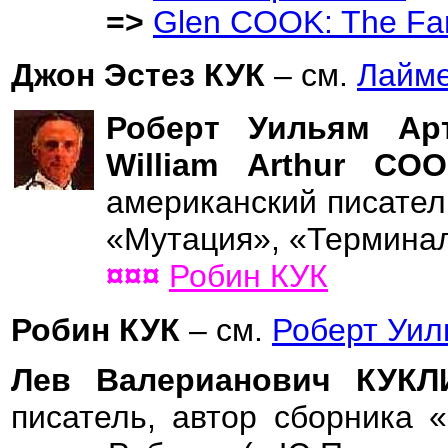
=>
Glen COOK: The Fa
Джон Эстез КУК
– см.
Лайм
Роберт Уильям Арт
William Arthur C
американский писател
«Мутация», «Терминал
¤¤¤
Робин КУК
Робин КУК
– см.
Роберт Уил
Лев Валерианович КУК
писатель, автор сборника 