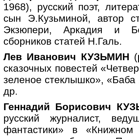
1968), русский поэт, литер
сын Э.Кузьминой, автор с
Экзюпери, Аркадия и Бо
сборников статей Н.Галь.
Лев Иванович КУЗЬМИН
(
сказочных повестей «Четвер
зеленое стеклышко», «Баба 
др.
Геннадий Борисович КУ
русский журналист, вед
фантастики» в «Книжном 