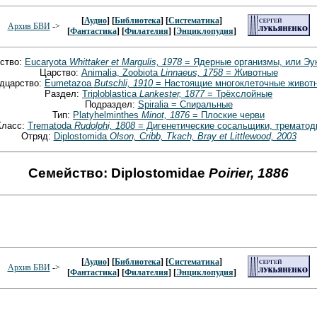
[
Аудио
] [
Библиотека
] [
Систематика
]
Архив БВИ
->
[
Фантастика
] [
Филателия
] [
Энциклопудия
]
ство:
Eucaryota
Whittaker et Margulis, 1978
= Ядерные организмы, или Эу
Царство:
Animalia, Zoobiota
Linnaeus, 1758
= Животные
дцарство:
Eumetazoa
Butschli, 1910
= Настоящие многоклеточные живот
Раздел:
Triploblastica
Lankester, 1877
= Трёхслойные
Подраздел:
Spiralia = Спиральные
Тип:
Platyhelminthes
Minot, 1876
= Плоские черви
Класс:
Trematoda
Rudolphi, 1808
= Дигенетические сосальщики, трематод
Отряд:
Diplostomida
Olson, Cribb, Tkach, Bray et Littlewood, 2003
Семейство: Diplostomidae
Poirier, 1886
[
Аудио
] [
Библиотека
] [
Систематика
]
Архив БВИ
->
[
Фантастика
] [
Филателия
] [
Энциклопудия
]