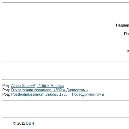
Надцар
По
Род:
Alaria
Schrank, 1788
= Алярии
Род:
Diplostomum
Nordmann, 1832
= Диплостомы
Род:
Posthodiplostomum
Dubois, 1936
= Постодиплостомы
© 2011
БВИ