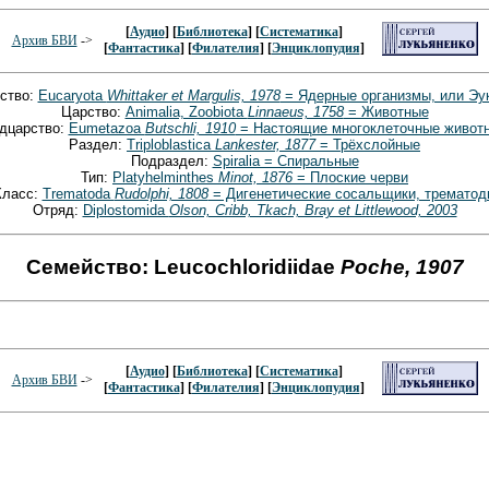
[
Аудио
] [
Библиотека
] [
Систематика
]
Архив БВИ
->
[
Фантастика
] [
Филателия
] [
Энциклопудия
]
ство:
Eucaryota
Whittaker et Margulis, 1978
= Ядерные организмы, или Эу
Царство:
Animalia, Zoobiota
Linnaeus, 1758
= Животные
дцарство:
Eumetazoa
Butschli, 1910
= Настоящие многоклеточные живот
Раздел:
Triploblastica
Lankester, 1877
= Трёхслойные
Подраздел:
Spiralia = Спиральные
Тип:
Platyhelminthes
Minot, 1876
= Плоские черви
Класс:
Trematoda
Rudolphi, 1808
= Дигенетические сосальщики, трематод
Отряд:
Diplostomida
Olson, Cribb, Tkach, Bray et Littlewood, 2003
Семейство: Leucochloridiidae
Poche, 1907
[
Аудио
] [
Библиотека
] [
Систематика
]
Архив БВИ
->
[
Фантастика
] [
Филателия
] [
Энциклопудия
]