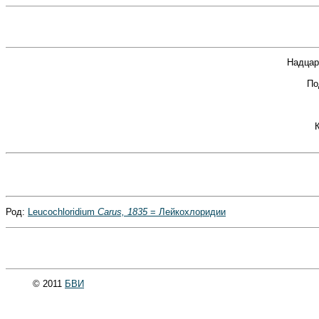
Надцар
По
Род:
Leucochloridium
Carus, 1835
= Лейкохлоридии
© 2011
БВИ