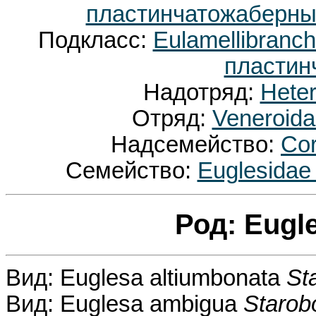
пластинчатожаберные
Подкласс:
Eulamellibranc
пластин
Надотряд:
Hete
Отряд:
Veneroid
Надсемейство:
Cor
Семейство:
Euglesida
Род: Eugl
Вид: Euglesa altiumbonata
St
Вид: Euglesa ambigua
Starob