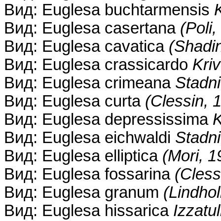
Вид: Euglesa buchtarmensis
Вид: Euglesa casertana
(Poli,
Вид: Euglesa cavatica
(Shadi
Вид: Euglesa crassicardo
Kri
Вид: Euglesa crimeana
Stadn
Вид: Euglesa curta
(Clessin, 
Вид: Euglesa depressissima
K
Вид: Euglesa eichwaldi
Stadn
Вид: Euglesa elliptica
(Mori, 1
Вид: Euglesa fossarina
(Cless
Вид: Euglesa granum
(Lindho
Вид: Euglesa hissarica
Izzatu