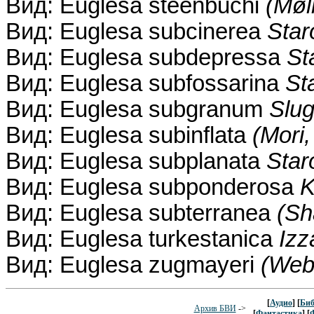
Вид: Euglesa steenbuchi
(Møl
Вид: Euglesa subcinerea
Star
Вид: Euglesa subdepressa
St
Вид: Euglesa subfossarina
St
Вид: Euglesa subgranum
Slug
Вид: Euglesa subinflata
(Mori,
Вид: Euglesa subplanata
Star
Вид: Euglesa subponderosa
K
Вид: Euglesa subterranea
(Sh
Вид: Euglesa turkestanica
Izz
Вид: Euglesa zugmayeri
(Web
[
Аудио
] [
Биб
Архив БВИ
->
[
Фантастика
] [