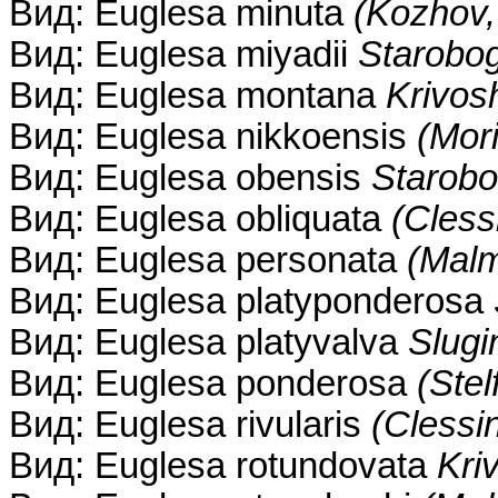
Вид: Euglesa minuta
(Kozhov,
Вид: Euglesa miyadii
Starobog
Вид: Euglesa montana
Krivos
Вид: Euglesa nikkoensis
(Mori
Вид: Euglesa obensis
Starobo
Вид: Euglesa obliquata
(Cless
Вид: Euglesa personata
(Malm
Вид: Euglesa platyponderosa
Вид: Euglesa platyvalva
Slugi
Вид: Euglesa ponderosa
(Stel
Вид: Euglesa rivularis
(Clessi
Вид: Euglesa rotundovata
Kri