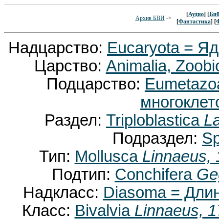
[
Аудио
] [
Биб
Архив БВИ
->
[
Фантастика
] [
Надцарство:
Eucaryota = Я
Царство:
Animalia, Zoobi
Подцарство:
Eumetaz
многоклет
Раздел:
Triploblastica
La
Подраздел:
Sp
Тип:
Mollusca
Linnaeus,
Подтип:
Conchifera
Ge
Надкласс:
Diasoma = Дли
Класс:
Bivalvia
Linnaeus, 