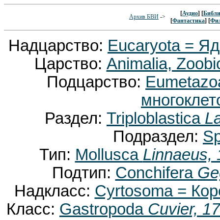
[
Аудио
] [
Библи
Архив БВИ
->
[
Фантастика
] [
Фи
Надцарство:
Eucaryota = Я
Царство:
Animalia, Zoobi
Подцарство:
Eumetaz
многоклет
Раздел:
Triploblastica
La
Подраздел:
Sp
Тип:
Mollusca
Linnaeus,
Подтип:
Conchifera
Ge
Надкласс:
Cyrtosoma = Ко
Класс:
Gastropoda
Cuvier, 1