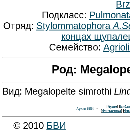
Br
Подкласс:
Pulmona
Отряд:
Stylommatophora
A.S
концах щупалец
Семейство:
Agrio
Род: Megalop
Вид: Megalopelte simrothi
Lin
[
Аудио
] [
Библи
Архив БВИ
->
[
Фантастика
] [
Фи
© 2010
БВИ