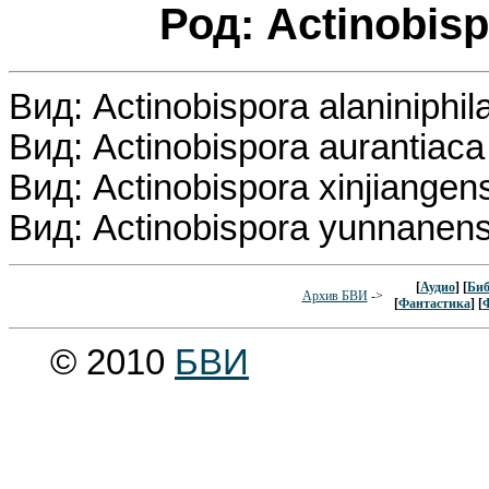
Род: Actinobis
Вид: Actinobispora alaniniphil
Вид: Actinobispora aurantiac
Вид: Actinobispora xinjiangen
Вид: Actinobispora yunnanen
[
Аудио
] [
Биб
Архив БВИ
->
[
Фантастика
] [
© 2010
БВИ