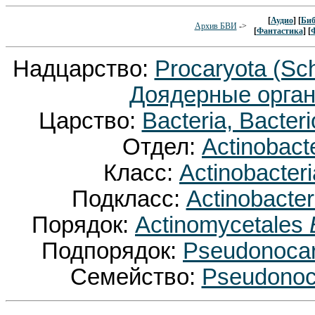
[
Аудио
] [
Биб
Архив БВИ
->
[
Фантастика
] [
Надцарство:
Procaryota (Sc
Доядерные орган
Царство:
Bacteria, Bacter
Отдел:
Actinobact
Класс:
Actinobacter
Подкласс:
Actinobacte
Порядок:
Actinomycetales
Подпорядок:
Pseudonoca
Семейство:
Pseudonoc