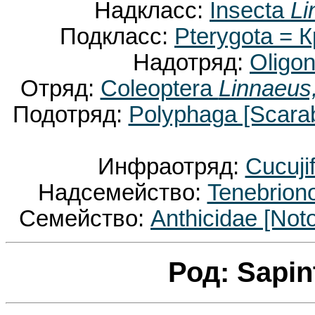
Надкласс:
Insecta
Li
Подкласс:
Pterygota =
Надотряд:
Oligo
Отряд:
Coleoptera
Linnaeus
Подотряд:
Polyphaga [Scara
Инфраотряд:
Cucuji
Надсемейство:
Tenebrion
Семейство:
Anthicidae [Not
Род: Sapi