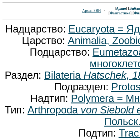
[
Аудио
] [
Библи
Архив БВИ
->
[
Фантастика
] [
Фи
Надцарство:
Eucaryota = Я
Царство:
Animalia, Zoobi
Подцарство:
Eumetaz
многоклет
Раздел:
Bilateria
Hatschek, 1
Подраздел:
Proto
Надтип:
Polymera = М
Тип:
Arthropoda
von Siebold 
Польск.
Подтип:
Trac