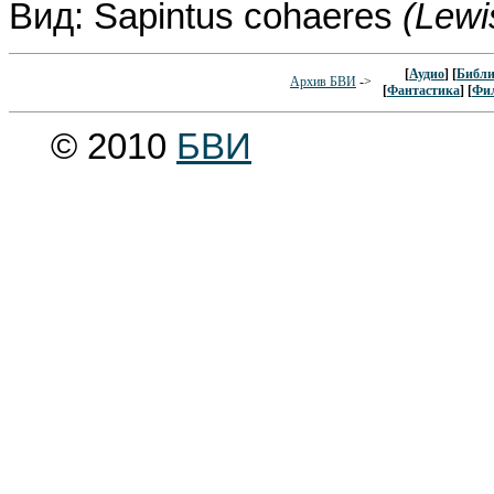
Вид: Sapintus cohaeres
(Lewi
[
Аудио
] [
Библи
Архив БВИ
->
[
Фантастика
] [
Фи
© 2010
БВИ