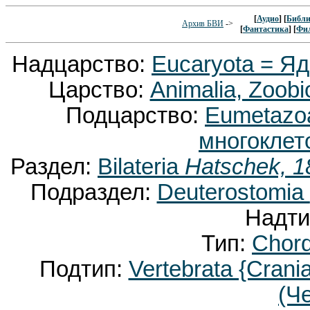
[
Аудио
] [
Библи
Архив БВИ
->
[
Фантастика
] [
Фи
Надцарство:
Eucaryota = Я
Царство:
Animalia, Zoobi
Подцарство:
Eumetaz
многоклет
Раздел:
Bilateria
Hatschek, 1
Подраздел:
Deuterostomia
Надти
Тип:
Chor
Подтип:
Vertebrata {Crani
(Ч