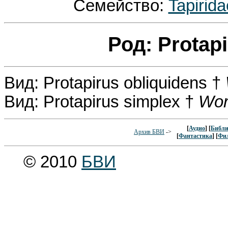
Семейство:
Tapirid
Род: Protap
Вид: Protapirus obliquidens †
Вид: Protapirus simplex †
Wor
[
Аудио
] [
Библи
Архив БВИ
->
[
Фантастика
] [
Фи
© 2010
БВИ