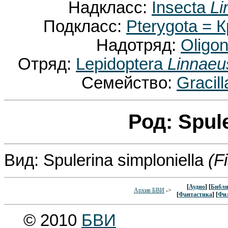
Надкласс:
Insecta
Li
Подкласс:
Pterygota =
Надотряд:
Oligo
Отряд:
Lepidoptera
Linnaeu
Семейство:
Gracil
Род: Spul
Вид: Spulerina simploniella
(F
[
Аудио
] [
Библи
Архив БВИ
->
[
Фантастика
] [
Фи
© 2010
БВИ