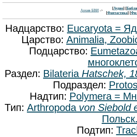
[
Аудио
] [
Библи
Архив БВИ
->
[
Фантастика
] [
Фи
Надцарство:
Eucaryota = Я
Царство:
Animalia, Zoobi
Подцарство:
Eumetaz
многоклет
Раздел:
Bilateria
Hatschek, 1
Подраздел:
Proto
Надтип:
Polymera = М
Тип:
Arthropoda
von Siebold 
Польск.
Подтип:
Trac