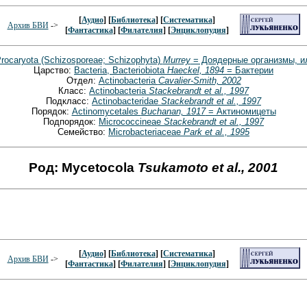
[
Аудио
] [
Библиотека
] [
Систематика
]
Архив БВИ
->
[
Фантастика
] [
Филателия
] [
Энциклопудия
]
rocaryota (Schizosporeae; Schizophyta)
Murrey
= Доядерные организмы, и
Царство:
Bacteria, Bacteriobiota
Haeckel, 1894
= Бактерии
Отдел:
Actinobacteria
Cavalier-Smith, 2002
Класс:
Actinobacteria
Stackebrandt et al., 1997
Подкласс:
Actinobacteridae
Stackebrandt et al., 1997
Порядок:
Actinomycetales
Buchanan, 1917
= Актиномицеты
Подпорядок:
Micrococcineae
Stackebrandt et al., 1997
Семейство:
Microbacteriaceae
Park et al., 1995
Род: Mycetocola
Tsukamoto et al., 2001
[
Аудио
] [
Библиотека
] [
Систематика
]
Архив БВИ
->
[
Фантастика
] [
Филателия
] [
Энциклопудия
]