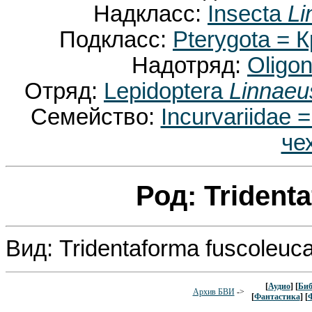
Надкласс:
Insecta
Li
Подкласс:
Pterygota =
Надотряд:
Oligo
Отряд:
Lepidoptera
Linnaeu
Семейство:
Incurvariidae
че
Род: Trident
Вид: Tridentaforma fuscoleuc
[
Аудио
] [
Биб
Архив БВИ
->
[
Фантастика
] [