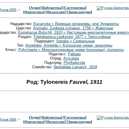
[
Аудио
] [
Библиотека
] [
Систематика
]
Архив БВИ
->
[
Фантастика
] [
Филателия
] [
Энциклопудия
]
Надцарство:
Eucaryota = Ядерные организмы, или Эукариоты
Царство:
Animalia, Zoobiota
Linnaeus, 1758
= Животные
дцарство:
Eumetazoa
Butschli, 1910
= Настоящие многоклеточные живот
Раздел:
Triploblastica
Lankester, 1877
= Трёхслойные
Подраздел:
Spiralia = Спиральные
Тип:
Annelides, Annelida = Кольчатые черви, аннелиды
Класс:
Polychaeta = Многощетинковые черви (кольчецы), полихеты
Подкласс:
Palpata
Отряд:
Aciculata
Подотряд:
Phyllodocida
Семейство:
Nereididae
Lamarck, 1818
Род: Tylonereis
Fauvel, 1911
[
Аудио
] [
Библиотека
] [
Систематика
]
Архив БВИ
->
[
Фантастика
] [
Филателия
] [
Энциклопудия
]