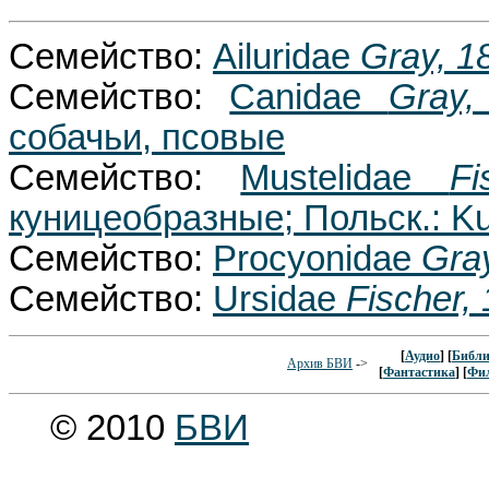
Семейство:
Ailuridae
Gray, 1
Семейство:
Canidae
Gray,
собачьи, псовые
Семейство:
Mustelidae
Fi
куницеобразные; Польск.: K
Семейство:
Procyonidae
Gra
Семейство:
Ursidae
Fischer,
[
Аудио
] [
Библи
Архив БВИ
->
[
Фантастика
] [
Фи
© 2010
БВИ