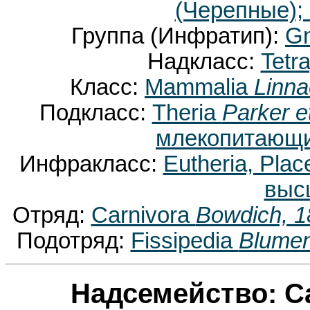
(Черепные);
Группа (Инфратип):
Gn
Надкласс:
Tetr
Класс:
Mammalia
Linna
Подкласс:
Theria
Parker e
млекопитающи
Инфракласс:
Eutheria, Plac
выс
Отряд:
Carnivora
Bowdich, 1
Подотряд:
Fissipedia
Blumen
Надсемейство: C