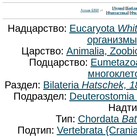
[
Аудио
] [
Библи
Архив БВИ
->
[
Фантастика
] [
Фи
Надцарство:
Eucaryota
Whit
организмы
Царство:
Animalia, Zoobi
Подцарство:
Eumetaz
многоклет
Раздел:
Bilateria
Hatschek, 1
Подраздел:
Deuterostomia
Надти
Тип:
Chordata
Bat
Подтип:
Vertebrata {Crani