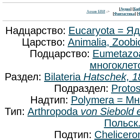
[
Аудио
] [
Биб
Архив БВИ
->
[
Фантастика
] [
Надцарство:
Eucaryota = Я
Царство:
Animalia, Zoobi
Подцарство:
Eumetaz
многоклет
Раздел:
Bilateria
Hatschek, 1
Подраздел:
Proto
Надтип:
Polymera = М
Тип:
Arthropoda
von Siebold 
Польск.
Подтип:
Chelicer