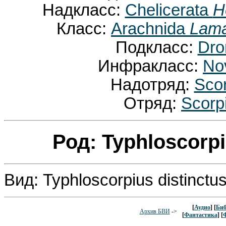
Надкласс:
Chelicerata
H
Класс:
Arachnida
Lama
Подкласс:
Dr
Инфракласс:
No
Надотряд:
Sco
Отряд:
Scorp
Род: Typhloscorp
Вид: Typhloscorpius distinctu
[
Аудио
] [
Биб
Архив БВИ
->
[
Фантастика
] [