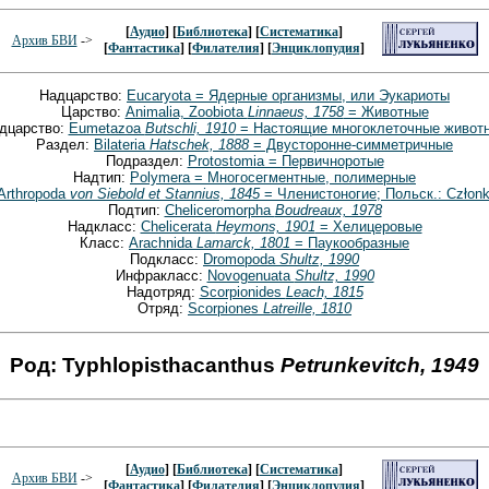
[
Аудио
] [
Библиотека
] [
Систематика
]
Архив БВИ
->
[
Фантастика
] [
Филателия
] [
Энциклопудия
]
Надцарство:
Eucaryota = Ядерные организмы, или Эукариоты
Царство:
Animalia, Zoobiota
Linnaeus, 1758
= Животные
дцарство:
Eumetazoa
Butschli, 1910
= Настоящие многоклеточные живот
Раздел:
Bilateria
Hatschek, 1888
= Двусторонне-симметричные
Подраздел:
Protostomia = Первичноротые
Надтип:
Polymera = Многосегментные, полимерные
Arthropoda
von Siebold et Stannius, 1845
= Членистоногие; Польск.: Członk
Подтип:
Cheliceromorpha
Boudreaux, 1978
Надкласс:
Chelicerata
Heymons, 1901
= Хелицеровые
Класс:
Arachnida
Lamarck, 1801
= Паукообразные
Подкласс:
Dromopoda
Shultz, 1990
Инфракласс:
Novogenuata
Shultz, 1990
Надотряд:
Scorpionides
Leach, 1815
Отряд:
Scorpiones
Latreille, 1810
Род: Typhlopisthacanthus
Petrunkevitch, 1949
[
Аудио
] [
Библиотека
] [
Систематика
]
Архив БВИ
->
[
Фантастика
] [
Филателия
] [
Энциклопудия
]