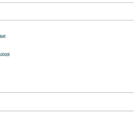
ные
onogi