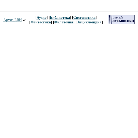
[
Аудио
] [
Библиотека
] [
Систематика
]
Архив БВИ
->
[
Фантастика
] [
Филателия
] [
Энциклопудия
]