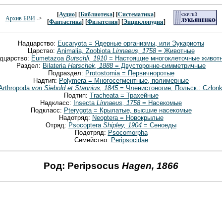
[
Аудио
] [
Библиотека
] [
Систематика
]
Архив БВИ
->
[
Фантастика
] [
Филателия
] [
Энциклопудия
]
Надцарство:
Eucaryota = Ядерные организмы, или Эукариоты
Царство:
Animalia, Zoobiota
Linnaeus, 1758
= Животные
дцарство:
Eumetazoa
Butschli, 1910
= Настоящие многоклеточные живот
Раздел:
Bilateria
Hatschek, 1888
= Двусторонне-симметричные
Подраздел:
Protostomia = Первичноротые
Надтип:
Polymera = Многосегментные, полимерные
Arthropoda
von Siebold et Stannius, 1845
= Членистоногие; Польск.: Członk
Подтип:
Tracheata = Трахейные
Надкласс:
Insecta
Linnaeus, 1758
= Насекомые
Подкласс:
Pterygota = Крылатые, высшие насекомые
Надотряд:
Neoptera = Новокрылые
Отряд:
Psocoptera
Shipley, 1904
= Сеноеды
Подотряд:
Psocomorpha
Семейство:
Peripsocidae
Род: Peripsocus
Hagen, 1866