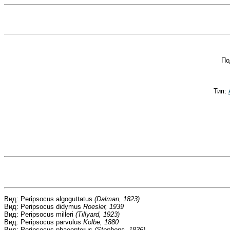
По
Тип:
Вид: Peripsocus algoguttatus
(Dalman, 1823)
Вид: Peripsocus didymus
Roesler, 1939
Вид: Peripsocus milleri
(Tillyard, 1923)
Вид: Peripsocus parvulus
Kolbe, 1880
Вид: Peripsocus phaeopterus
(Stephens, 1836)