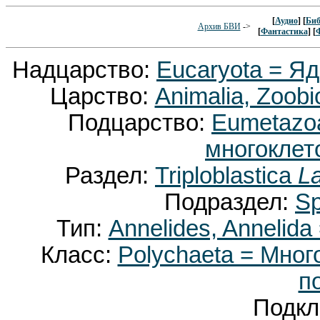
[
Аудио
] [
Биб
Архив БВИ
->
[
Фантастика
] [
Надцарство:
Eucaryota = Я
Царство:
Animalia, Zoobi
Подцарство:
Eumetaz
многоклет
Раздел:
Triploblastica
La
Подраздел:
Sp
Тип:
Annelides, Annelid
Класс:
Polychaeta = Мног
п
Подкл