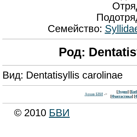
Отря
Подотря
Семейство:
Syllid
Род: Dentatis
Вид: Dentatisyllis carolinae
[
Аудио
] [
Биб
Архив БВИ
->
[
Фантастика
] [
© 2010
БВИ