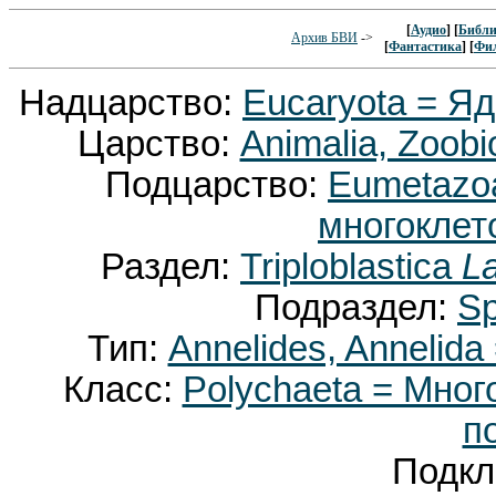
[
Аудио
] [
Библи
Архив БВИ
->
[
Фантастика
] [
Фи
Надцарство:
Eucaryota = Я
Царство:
Animalia, Zoobi
Подцарство:
Eumetaz
многоклет
Раздел:
Triploblastica
La
Подраздел:
Sp
Тип:
Annelides, Annelid
Класс:
Polychaeta = Мног
п
Подкл