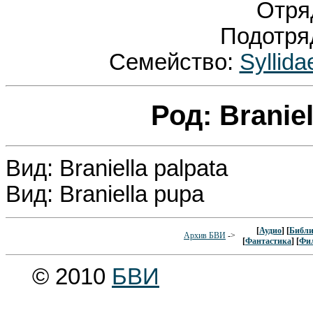
Отря
Подотря
Семейство:
Syllid
Род: Branie
Вид: Braniella palpata
Вид: Braniella pupa
[
Аудио
] [
Библи
Архив БВИ
->
[
Фантастика
] [
Фи
© 2010
БВИ