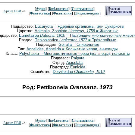
[
Аудио
] [
Библиотека
] [
Систематика
]
Архив БВИ
->
[
Фантастика
] [
Филателия
] [
Энциклопудия
]
Надцарство:
Eucaryota = Ядерные организмы, или Эукариоты
Царство:
Animalia, Zoobiota
Linnaeus, 1758
= Животные
дцарство:
Eumetazoa
Butschli, 1910
= Настоящие многоклеточные живот
Раздел:
Triploblastica
Lankester, 1877
= Трёхслойные
Подраздел:
Spiralia = Спиральные
Тип:
Annelides, Annelida = Кольчатые черви, аннелиды
Класс:
Polychaeta = Многощетинковые черви (кольчецы), полихеты
Подкласс:
Palpata
Отряд:
Aciculata
Подотряд:
Eunicida
Семейство:
Dorvilleidae
Chamberlin, 1919
Род: Pettiboneia
Orensanz, 1973
[
Аудио
] [
Библиотека
] [
Систематика
]
Архив БВИ
->
[
Фантастика
] [
Филателия
] [
Энциклопудия
]