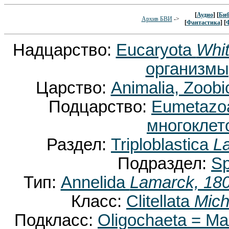
[
Аудио
] [
Биб
Архив БВИ
->
[
Фантастика
] [
Надцарство:
Eucaryota
Whit
организмы
Царство:
Animalia, Zoobi
Подцарство:
Eumetaz
многоклет
Раздел:
Triploblastica
La
Подраздел:
Sp
Тип:
Annelida
Lamarck, 18
Класс:
Clitellata
Mich
Подкласс:
Oligochaeta = М