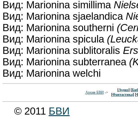
Вид: Marionina simillima
Niels
Вид: Marionina sjaelandica
Ni
Вид: Marionina southerni
(Cer
Вид: Marionina spicula
(Leuck
Вид: Marionina sublitoralis
Ers
Вид: Marionina subterranea
(K
Вид: Marionina welchi
[
Аудио
] [
Биб
Архив БВИ
->
[
Фантастика
] [
© 2011
БВИ