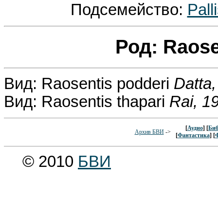
Подсемейство:
Pall
Род: Raos
Вид: Raosentis podderi
Datta
Вид: Raosentis thapari
Rai, 1
[
Аудио
] [
Биб
Архив БВИ
->
[
Фантастика
] [
© 2010
БВИ