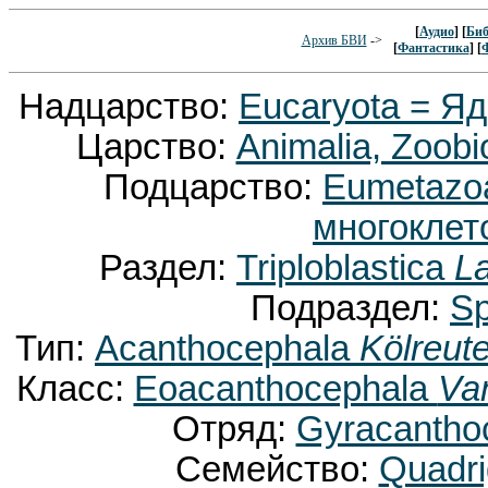
[
Аудио
] [
Биб
Архив БВИ
->
[
Фантастика
] [
Надцарство:
Eucaryota = Я
Царство:
Animalia, Zoobi
Подцарство:
Eumetaz
многоклет
Раздел:
Triploblastica
La
Подраздел:
Sp
Тип:
Acanthocephala
Kölreute
Класс:
Eoacanthocephala
Va
Отряд:
Gyracantho
Семейство:
Quadri