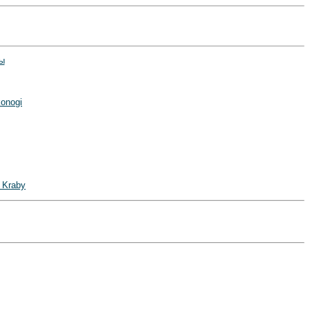
ы
onogi
 Kraby