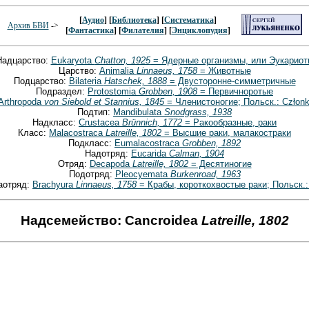
[
Аудио
] [
Библиотека
] [
Систематика
]
Архив БВИ
->
[
Фантастика
] [
Филателия
] [
Энциклопудия
]
Надцарство:
Eukaryota
Chatton, 1925
= Ядерные организмы, или Эукариот
Царство:
Animalia
Linnaeus, 1758
= Животные
Подцарство:
Bilateria
Hatschek, 1888
= Двусторонне-симметричные
Подраздел:
Protostomia
Grobben, 1908
= Первичноротые
Arthropoda
von Siebold et Stannius, 1845
= Членистоногие; Польск.: Członk
Подтип:
Mandibulata
Snodgrass, 1938
Надкласс:
Crustacea
Brünnich, 1772
= Ракообразные, раки
Класс:
Malacostraca
Latreille, 1802
= Высшие раки, малакостраки
Подкласс:
Eumalacostraca
Grobben, 1892
Надотряд:
Eucarida
Calman, 1904
Отряд:
Decapoda
Latreille, 1802
= Десятиногие
Подотряд:
Pleocyemata
Burkenroad, 1963
аотряд:
Brachyura
Linnaeus, 1758
= Крабы, короткохвостые раки; Польск.:
Надсемейство: Cancroidea
Latreille, 1802