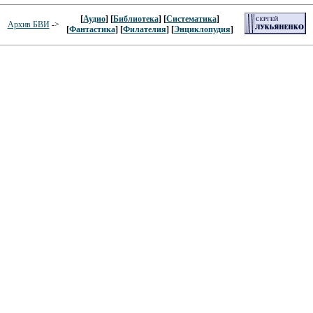
[
Аудио
] [
Библиотека
] [
Систематика
]
Архив БВИ
->
[
Фантастика
] [
Филателия
] [
Энциклопудия
]