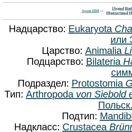
[
Аудио
] [
Биб
Архив БВИ
->
[
Фантастика
] [
Надцарство:
Eukaryota
Cha
или 
Царство:
Animalia
L
Подцарство:
Bilateria
H
сим
Подраздел:
Protostomia
G
Тип:
Arthropoda
von Siebold 
Польск.
Подтип:
Mandib
Надкласс:
Crustacea
Brün