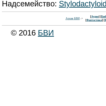
Надсемейство:
Stylodactylo
[
Аудио
] [
Биб
Архив БВИ
->
[
Фантастика
] [
© 2016
БВИ