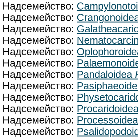
Надсемейство:
Campylonoto
Надсемейство:
Crangonoide
Надсемейство:
Galatheacari
Надсемейство:
Nematocarci
Надсемейство:
Oplophoroid
Надсемейство:
Palaemonoid
Надсемейство:
Pandaloidea
Надсемейство:
Pasiphaeoid
Надсемейство:
Physetocarid
Надсемейство:
Procaridoide
Надсемейство:
Processoide
Надсемейство:
Psalidopodo