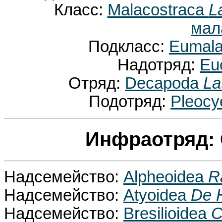
Класс:
Malacostraca
La
мал
Подкласс:
Eumala
Надотряд:
Eu
Отряд:
Decapoda
La
Подотряд:
Pleoc
Инфраотряд: 
Надсемейство:
Alpheoidea
R
Надсемейство:
Atyoidea
De 
Надсемейство:
Bresilioidea
C