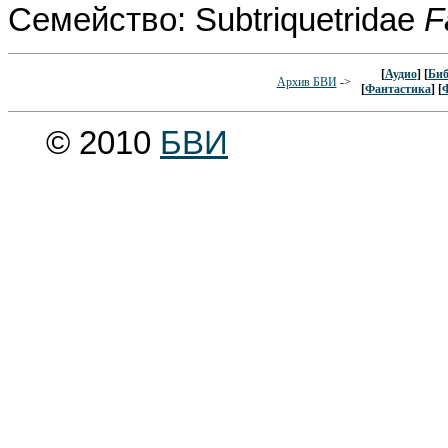
Семейство: Subtriquetridae
F
[
Аудио
] [
Биб
Архив БВИ
->
[
Фантастика
] [
© 2010
БВИ