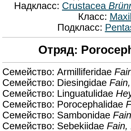
Надкласс:
Crustacea
Brün
Класс:
Maxi
Подкласс:
Penta
Отряд: Porocep
Семейство: Armilliferidae
Fai
Семейство: Diesingidae
Fain
Семейство: Linguatulidae
He
Семейство: Porocephalidae
F
Семейство: Sambonidae
Fain
Семейство: Sebekiidae
Fain,