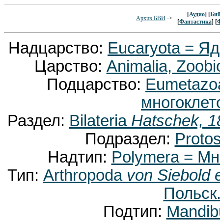
[
Аудио
] [
Биб
Архив БВИ
->
[
Фантастика
] [
Надцарство:
Eucaryota = Я
Царство:
Animalia, Zoobi
Подцарство:
Eumetaz
многоклет
Раздел:
Bilateria
Hatschek, 1
Подраздел:
Proto
Надтип:
Polymera = М
Тип:
Arthropoda
von Siebold 
Польск.
Подтип:
Mandib