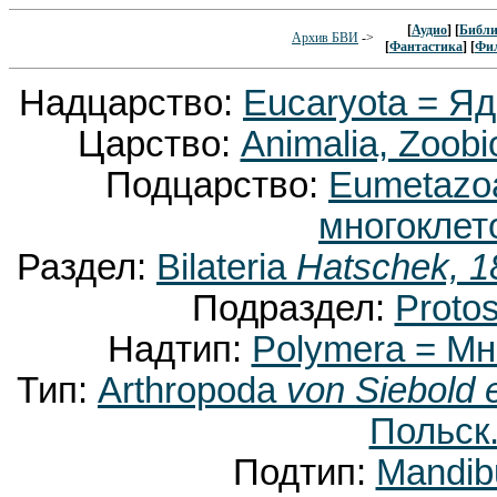
[
Аудио
] [
Библи
Архив БВИ
->
[
Фантастика
] [
Фи
Надцарство:
Eucaryota = Я
Царство:
Animalia, Zoobi
Подцарство:
Eumetaz
многоклет
Раздел:
Bilateria
Hatschek, 1
Подраздел:
Proto
Надтип:
Polymera = М
Тип:
Arthropoda
von Siebold 
Польск.
Подтип:
Mandib