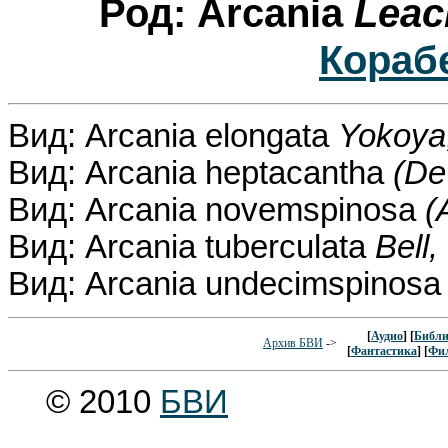
Род: Arcania
Leac
Кораб
Вид: Arcania elongata
Yokoya
Вид: Arcania heptacantha
(De
Вид: Arcania novemspinosa
(
Вид: Arcania tuberculata
Bell,
Вид: Arcania undecimspinos
[
Аудио
] [
Библи
Архив БВИ
->
[
Фантастика
] [
Фи
© 2010
БВИ