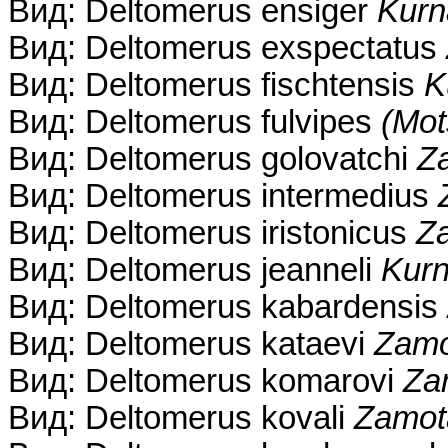
Вид: Deltomerus ensiger
Kurn
Вид: Deltomerus exspectatus
Вид: Deltomerus fischtensis
K
Вид: Deltomerus fulvipes
(Mot
Вид: Deltomerus golovatchi
Za
Вид: Deltomerus intermedius
Вид: Deltomerus iristonicus
Za
Вид: Deltomerus jeanneli
Kurn
Вид: Deltomerus kabardensis
Вид: Deltomerus kataevi
Zamo
Вид: Deltomerus komarovi
Za
Вид: Deltomerus kovali
Zamota