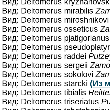
Вид: Deltomerus kryzhanovsk
Вид: Deltomerus mirabilis
Zam
Вид: Deltomerus miroshnikov
Вид: Deltomerus osseticus
Za
Вид: Deltomerus pjatigorianu
Вид: Deltomerus pseudoplat
Вид: Deltomerus raddei
Putze
Вид: Deltomerus sergeii
Zamot
Вид: Deltomerus sokolovi
Zam
Вид: Deltomerus starcki
(Из 
Вид: Deltomerus tibialis
Reitte
Вид: Deltomerus triseriatus
Pu