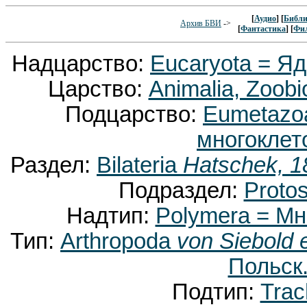
[
Аудио
] [
Библи
Архив БВИ
->
[
Фантастика
] [
Фи
Надцарство:
Eucaryota = Я
Царство:
Animalia, Zoobi
Подцарство:
Eumetaz
многоклет
Раздел:
Bilateria
Hatschek, 1
Подраздел:
Proto
Надтип:
Polymera = М
Тип:
Arthropoda
von Siebold 
Польск.
Подтип:
Trac