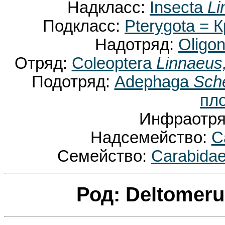
Надкласс:
Insecta
Li
Подкласс:
Pterygota =
Надотряд:
Oligo
Отряд:
Coleoptera
Linnaeus
Подотряд:
Adephaga
Sche
пл
Инфраотр
Надсемейство:
C
Семейство:
Carabida
Род: Deltomer