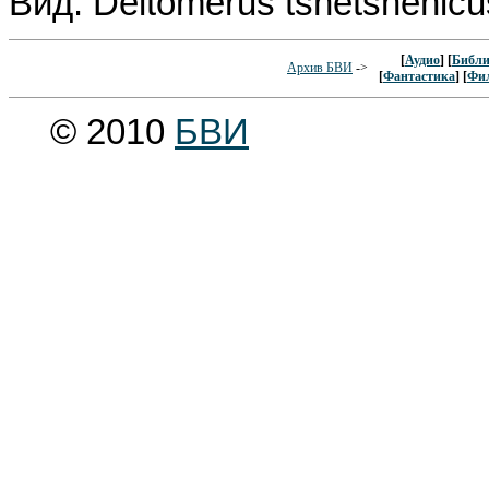
Вид: Deltomerus tshetshenic
[
Аудио
] [
Библи
Архив БВИ
->
[
Фантастика
] [
Фи
© 2010
БВИ