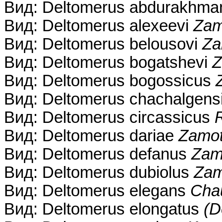
Вид: Deltomerus abdurakhma
Вид: Deltomerus alexeevi
Zam
Вид: Deltomerus belousovi
Za
Вид: Deltomerus bogatshevi
Z
Вид: Deltomerus bogossicus
Вид: Deltomerus chachalgens
Вид: Deltomerus circassicus
R
Вид: Deltomerus dariae
Zamot
Вид: Deltomerus defanus
Zamo
Вид: Deltomerus dubiolus
Zam
Вид: Deltomerus elegans
Chau
Вид: Deltomerus elongatus
(D