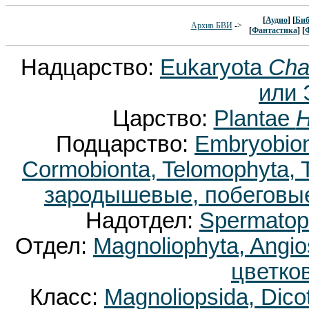
[
Аудио
] [
Биб
Архив БВИ
->
[
Фантастика
] [
Надцарство:
Eukaryota
Cha
или 
Царство:
Plantae
H
Подцарство:
Embryobion
Cormobionta, Telomophyta,
зародышевые, побеговые
Надотдел:
Spermatop
Отдел:
Magnoliophyta, Ang
цветко
Класс:
Magnoliopsida, Dic