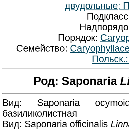
двудольные; П
Подкласс
Надпорядо
Порядок:
Caryop
Семейство:
Caryophyllac
Польск.
Род: Saponaria
L
Вид: Saponaria ocym
базиликолистная
Вид: Saponaria officinalis
Lin