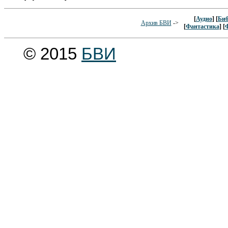
[
Аудио
] [
Биб
Архив БВИ
->
[
Фантастика
] [
© 2015
БВИ