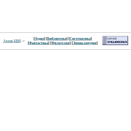
[
Аудио
] [
Библиотека
] [
Систематика
]
Архив БВИ
->
[
Фантастика
] [
Филателия
] [
Энциклопудия
]