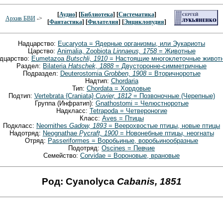
[
Аудио
] [
Библиотека
] [
Систематика
]
Архив БВИ
->
[
Фантастика
] [
Филателия
] [
Энциклопудия
]
Надцарство:
Eucaryota = Ядерные организмы, или Эукариоты
Царство:
Animalia, Zoobiota
Linnaeus, 1758
= Животные
дцарство:
Eumetazoa
Butschli, 1910
= Настоящие многоклеточные живот
Раздел:
Bilateria
Hatschek, 1888
= Двусторонне-симметричные
Подраздел:
Deuterostomia
Grobben, 1908
= Вторичноротые
Надтип:
Chordaria
Тип:
Chordata = Хордовые
Подтип:
Vertebrata {Craniata}
Cuvier, 1812
= Позвоночные (Черепные)
Группа (Инфратип):
Gnathostomi = Челюстноротые
Надкласс:
Tetrapoda = Четвероногие
Класс:
Aves = Птицы
Подкласс:
Neornithes
Gadow, 1893
= Веерохвостые птицы, новые птицы
Надотряд:
Neognathae
Pycraft, 1900
= Новонебные птицы, неогнаты
Отряд:
Passeriformes = Воробьиные, воробьинообразные
Подотряд:
Oscines = Певчие
Семейство:
Corvidae = Вороновые, врановые
Род: Cyanolyca
Cabanis, 1851