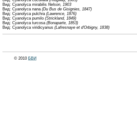
Вид: Cyanolyca mirabilis
Nelson, 1903
Вид: Cyanolyca nana
(Du Bus de Gisignies, 1847)
Вид: Cyanolyca pulchra
(Lawrence, 1876)
Вид: Cyanolyca pumilo
(Strickland, 1849)
Вид: Cyanolyca turcosa
(Bonaparte, 1853)
Вид: Cyanolyca viridicyanus
(Lafresnaye et d'Orbigny, 1838)
© 2010
БВИ