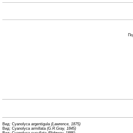
По
Вид: Cyanolyca argentigula
(Lawrence, 1875)
Вид: Cyanolyca armillata
(G.R.Gray, 1845)
Вид: Cyanolyca cucullata
(Ridgway, 1885)