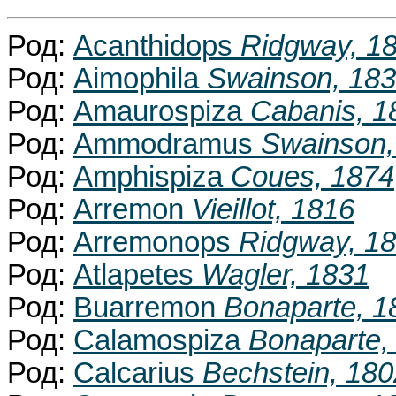
Род:
Acanthidops
Ridgway, 1
Род:
Aimophila
Swainson, 18
Род:
Amaurospiza
Cabanis, 1
Род:
Ammodramus
Swainson,
Род:
Amphispiza
Coues, 1874
Род:
Arremon
Vieillot, 1816
Род:
Arremonops
Ridgway, 1
Род:
Atlapetes
Wagler, 1831
Род:
Buarremon
Bonaparte, 1
Род:
Calamospiza
Bonaparte,
Род:
Calcarius
Bechstein, 180