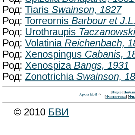
Род:
Tiaris
Swainson, 1827
Род:
Torreornis
Barbour et J.L
Род:
Urothraupis
Taczanowski
Род:
Volatinia
Reichenbach, 1
Род:
Xenospingus
Cabanis, 1
Род:
Xenospiza
Bangs, 1931
Род:
Zonotrichia
Swainson, 1
[
Аудио
] [
Библи
Архив БВИ
->
[
Фантастика
] [
Фи
© 2010
БВИ