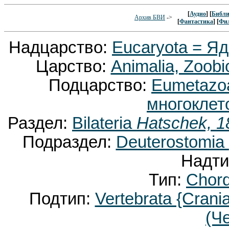
[
Аудио
] [
Библи
Архив БВИ
->
[
Фантастика
] [
Фи
Надцарство:
Eucaryota = Я
Царство:
Animalia, Zoobi
Подцарство:
Eumetaz
многоклет
Раздел:
Bilateria
Hatschek, 1
Подраздел:
Deuterostomia
Надти
Тип:
Chor
Подтип:
Vertebrata {Crani
(Ч