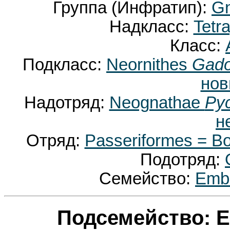
Группа (Инфратип):
Gn
Надкласс:
Tetr
Класс:
Подкласс:
Neornithes
Gado
нов
Надотряд:
Neognathae
Pyc
н
Отряд:
Passeriformes = 
Подотряд:
Семейство:
Embe
Подсемейство: E