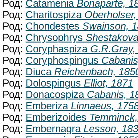
Род:
Catamenia
Bonaparte, 1
Род:
Charitospiza
Oberholser,
Род:
Chondestes
Swainson, 
Род:
Chrysophrys
Shestakova
Род:
Coryphaspiza
G.R.Gray,
Род:
Coryphospingus
Cabanis
Род:
Diuca
Reichenbach, 185
Род:
Dolospingus
Elliot, 1871
Род:
Donacospiza
Cabanis, 1
Род:
Emberiza
Linnaeus, 175
Род:
Emberizoides
Temminck,
Род:
Embernagra
Lesson, 18