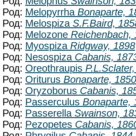
Род:
Melophus
Swainson, 18
Род:
Melopyrrha
Bonaparte, 1
Род:
Melospiza
S.F.Baird, 185
Род:
Melozone
Reichenbach, 
Род:
Myospiza
Ridgway, 1898
Род:
Nesospiza
Cabanis, 187
Род:
Oreothraupis
P.L.Sclater
Род:
Oriturus
Bonaparte, 185
Род:
Oryzoborus
Cabanis, 18
Род:
Passerculus
Bonaparte, 
Род:
Passerella
Swainson, 18
Род:
Pezopetes
Cabanis, 186
Род:
Phrygilus
Cabanis, 1844