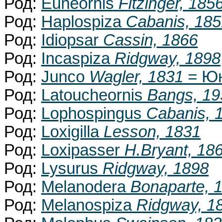
Род:
Euneornis
Fitzinger, 185
Род:
Haplospiza
Cabanis, 185
Род:
Idiopsar
Cassin, 1866
Род:
Incaspiza
Ridgway, 1898
Род:
Junco
Wagler, 1831
= Ю
Род:
Latoucheornis
Bangs, 19
Род:
Lophospingus
Cabanis, 
Род:
Loxigilla
Lesson, 1831
Род:
Loxipasser
H.Bryant, 18
Род:
Lysurus
Ridgway, 1898
Род:
Melanodera
Bonaparte, 
Род:
Melanospiza
Ridgway, 1