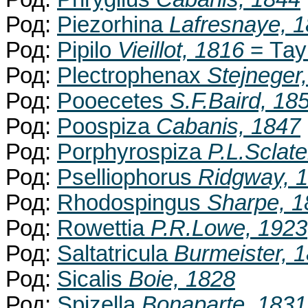
Род:
Piezorhina
Lafresnaye, 
Род:
Pipilo
Vieillot, 1816
= Тау
Род:
Plectrophenax
Stejneger
Род:
Pooecetes
S.F.Baird, 18
Род:
Poospiza
Cabanis, 1847
Род:
Porphyrospiza
P.L.Sclate
Род:
Pselliophorus
Ridgway, 
Род:
Rhodospingus
Sharpe, 1
Род:
Rowettia
P.R.Lowe, 1923
Род:
Saltatricula
Burmeister, 
Род:
Sicalis
Boie, 1828
Род:
Spizella
Bonaparte, 1831