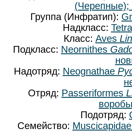
(Черепные);
Группа (Инфратип):
Gn
Надкласс:
Tetr
Класс:
Aves
Li
Подкласс:
Neornithes
Gado
нов
Надотряд:
Neognathae
Pyc
н
Отряд:
Passeriformes
L
воробь
Подотряд:
Семейство:
Muscicapida