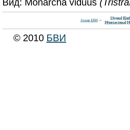
Вид: Monarcha viduus
(Tristr
[
Аудио
] [
Биб
Архив БВИ
->
[
Фантастика
] [
© 2010
БВИ