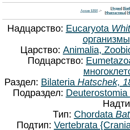
[
Аудио
] [
Биб
Архив БВИ
->
[
Фантастика
] [
Надцарство:
Eucaryota
Whit
организмы
Царство:
Animalia, Zoobi
Подцарство:
Eumetaz
многоклет
Раздел:
Bilateria
Hatschek, 1
Подраздел:
Deuterostomia
Надти
Тип:
Chordata
Bat
Подтип:
Vertebrata {Crani