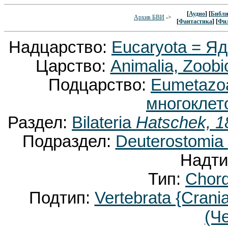
[
Аудио
] [
Библи
Архив БВИ
->
[
Фантастика
] [
Фи
Надцарство:
Eucaryota = Я
Царство:
Animalia, Zoobi
Подцарство:
Eumetaz
многоклет
Раздел:
Bilateria
Hatschek, 1
Подраздел:
Deuterostomia
Надти
Тип:
Chor
Подтип:
Vertebrata {Crani
(Ч