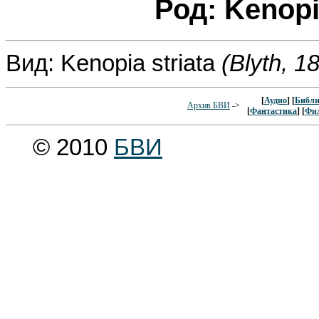
Род: Kenop
Вид: Kenopia striata
(Blyth, 1
[
Аудио
] [
Библи
Архив БВИ
->
[
Фантастика
] [
Фи
© 2010
БВИ