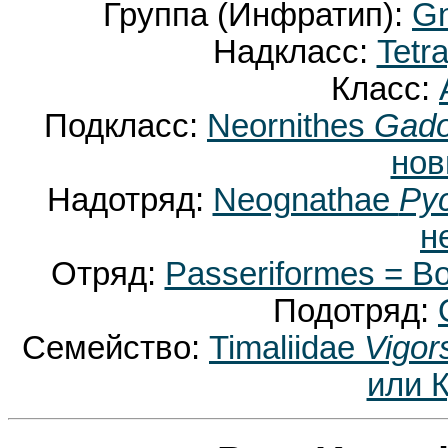
Группа (Инфратип):
Gn
Надкласс:
Tetr
Класс:
Подкласс:
Neornithes
Gado
нов
Надотряд:
Neognathae
Pyc
н
Отряд:
Passeriformes = 
Подотряд:
Семейство:
Timaliidae
Vigor
или 