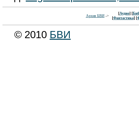
[
Аудио
] [
Биб
Архив БВИ
->
[
Фантастика
] [
© 2010
БВИ