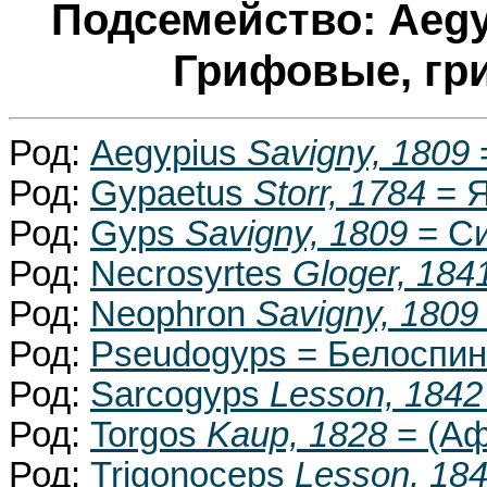
Подсемейство: Aegy
Грифовые, гр
Род:
Aegypius
Savigny, 1809
Род:
Gypaetus
Storr, 1784
= Я
Род:
Gyps
Savigny, 1809
= С
Род:
Necrosyrtes
Gloger, 184
Род:
Neophron
Savigny, 1809
Род:
Pseudogyps = Белоспи
Род:
Sarcogyps
Lesson, 1842
Род:
Torgos
Kaup, 1828
= (Аф
Род:
Trigonoceps
Lesson, 18