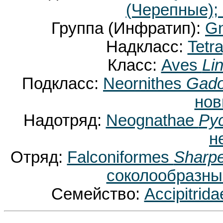
(Черепные);
Группа (Инфратип):
Gn
Надкласс:
Tetr
Класс:
Aves
Li
Подкласс:
Neornithes
Gado
нов
Надотряд:
Neognathae
Pyc
н
Отряд:
Falconiformes
Sharpe
соколообразные
Семейство:
Accipitrid