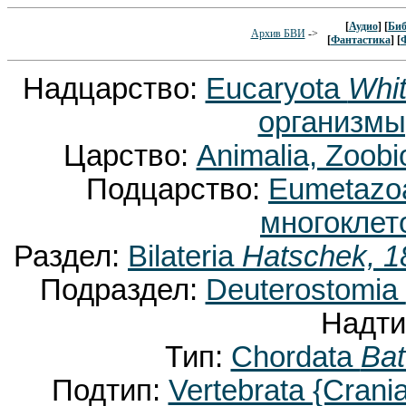
[
Аудио
] [
Биб
Архив БВИ
->
[
Фантастика
] [
Надцарство:
Eucaryota
Whit
организмы
Царство:
Animalia, Zoobi
Подцарство:
Eumetaz
многоклет
Раздел:
Bilateria
Hatschek, 1
Подраздел:
Deuterostomia
Надти
Тип:
Chordata
Bat
Подтип:
Vertebrata {Crani