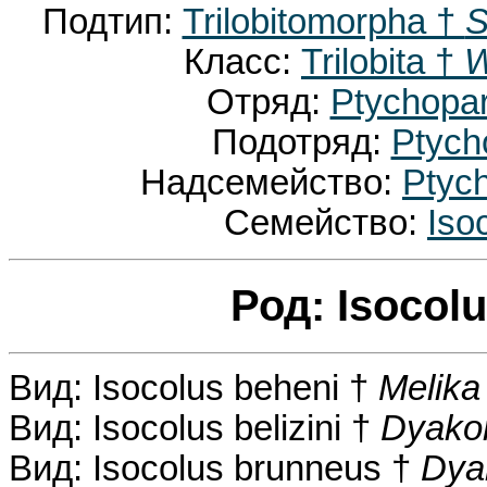
Подтип:
Trilobitomorpha †
S
Класс:
Trilobita †
W
Отряд:
Ptychopar
Подотряд:
Ptych
Надсемейство:
Ptyc
Семейство:
Iso
Род: Isocol
Вид: Isocolus beheni †
Melika
Вид: Isocolus belizini †
Dyako
Вид: Isocolus brunneus †
Dya