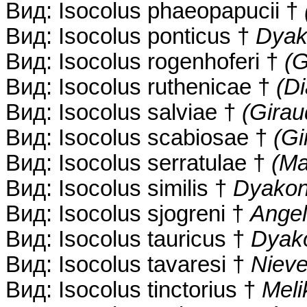
Вид: Isocolus phaeopapucii †
Вид: Isocolus ponticus †
Dyak
Вид: Isocolus rogenhoferi †
(G
Вид: Isocolus ruthenicae †
(D
Вид: Isocolus salviae †
(Girau
Вид: Isocolus scabiosae †
(Gi
Вид: Isocolus serratulae †
(Ma
Вид: Isocolus similis †
Dyakon
Вид: Isocolus sjogreni †
Angel
Вид: Isocolus tauricus †
Dyak
Вид: Isocolus tavaresi †
Nieve
Вид: Isocolus tinctorius †
Meli