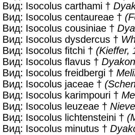
Вид: Isocolus carthami †
Dyak
Вид: Isocolus centaureae †
(F
Вид: Isocolus cousiniae †
Dya
Вид: Isocolus dysdercus †
Whi
Вид: Isocolus fitchi †
(Kieffer,
Вид: Isocolus flavus †
Dyakon
Вид: Isocolus freidbergi †
Meli
Вид: Isocolus jaceae †
(Schen
Вид: Isocolus karimpouri †
Mel
Вид: Isocolus leuzeae †
Nieve
Вид: Isocolus lichtensteini †
(
Вид: Isocolus minutus †
Dyak