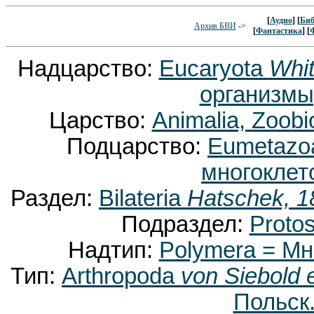
[
Аудио
] [
Биб
Архив БВИ
->
[
Фантастика
] [
Надцарство:
Eucaryota
Whit
организмы
Царство:
Animalia, Zoobi
Подцарство:
Eumetaz
многоклет
Раздел:
Bilateria
Hatschek, 1
Подраздел:
Proto
Надтип:
Polymera = М
Тип:
Arthropoda
von Siebold 
Польск.