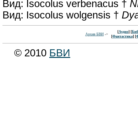
Вид: Isocolus verbenacus †
N
Вид: Isocolus wolgensis †
Dya
[
Аудио
] [
Биб
Архив БВИ
->
[
Фантастика
] [
© 2010
БВИ