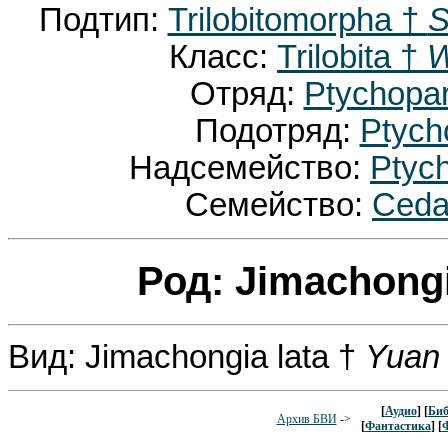
Подтип:
Trilobitomorpha †
S
Класс:
Trilobita †
W
Отряд:
Ptychopar
Подотряд:
Ptych
Надсемейство:
Ptyc
Семейство:
Ceda
Род: Jimachong
Вид: Jimachongia lata †
Yuan 
[
Аудио
] [
Биб
Архив БВИ
->
[
Фантастика
] [