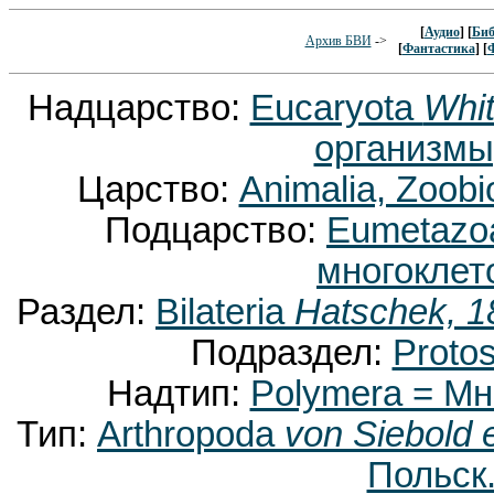
[
Аудио
] [
Биб
Архив БВИ
->
[
Фантастика
] [
Надцарство:
Eucaryota
Whit
организмы
Царство:
Animalia, Zoobi
Подцарство:
Eumetaz
многоклет
Раздел:
Bilateria
Hatschek, 1
Подраздел:
Proto
Надтип:
Polymera = М
Тип:
Arthropoda
von Siebold 
Польск.