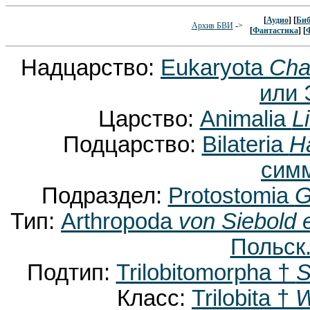
[
Аудио
] [
Биб
Архив БВИ
->
[
Фантастика
] [
Надцарство:
Eukaryota
Cha
или 
Царство:
Animalia
L
Подцарство:
Bilateria
H
сим
Подраздел:
Protostomia
G
Тип:
Arthropoda
von Siebold 
Польск.
Подтип:
Trilobitomorpha †
S
Класс:
Trilobita †
W