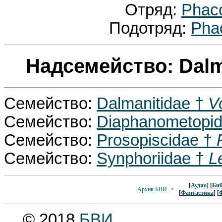
Отряд:
Phac
Подотряд:
Pha
Надсемейство: Dalm
Семейство:
Dalmanitidae †
V
Семейство:
Diaphanometopi
Семейство:
Prosopiscidae †
Семейство:
Synphoriidae †
L
[
Аудио
] [
Биб
Архив БВИ
->
[
Фантастика
] [
© 2018
БВИ