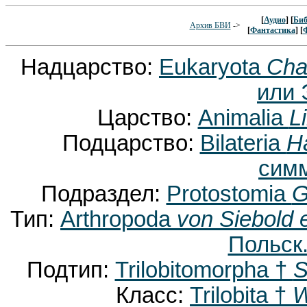
[
Аудио
] [
Биб
Архив БВИ
->
[
Фантастика
] [
Надцарство:
Eukaryota
Cha
или 
Царство:
Animalia
L
Подцарство:
Bilateria
H
сим
Подраздел:
Protostomia
G
Тип:
Arthropoda
von Siebold 
Польск.
Подтип:
Trilobitomorpha †
S
Класс:
Trilobita †
W