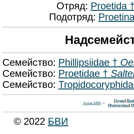
Отряд:
Proetida 
Подотряд:
Proetin
Надсемейств
Семейство:
Phillipsiidae †
Oeh
Семейство:
Proetidae †
Salte
Семейство:
Tropidocoryphid
[
Аудио
] [
Биб
Архив БВИ
->
[
Фантастика
] [
© 2022
БВИ