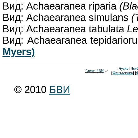
Вид: Achaearanea riparia
(Bla
Вид: Achaearanea simulans
(
Вид: Achaearanea tabulata
Le
Вид: Achaearanea tepidario
Myers)
[
Аудио
] [
Биб
Архив БВИ
->
[
Фантастика
] [
© 2010
БВИ