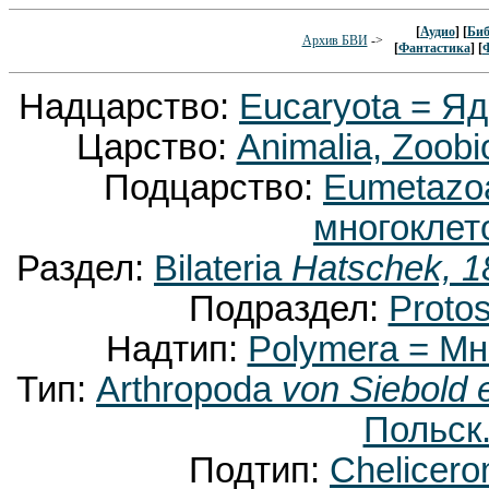
[
Аудио
] [
Биб
Архив БВИ
->
[
Фантастика
] [
Надцарство:
Eucaryota = Я
Царство:
Animalia, Zoobi
Подцарство:
Eumetaz
многоклет
Раздел:
Bilateria
Hatschek, 1
Подраздел:
Proto
Надтип:
Polymera = М
Тип:
Arthropoda
von Siebold 
Польск.
Подтип:
Chelicer