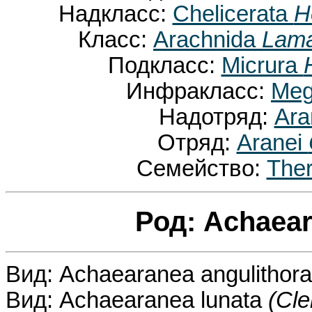
Надкласс:
Chelicerata
H
Класс:
Arachnida
Lama
Подкласс:
Micrura
Инфракласс:
Meg
Надотряд:
Ara
Отряд:
Aranei
Семейство:
Ther
Род: Achaea
Вид: Achaearanea angulithor
Вид: Achaearanea lunata
(Cle