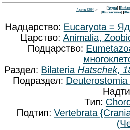
[
Аудио
] [
Библи
Архив БВИ
->
[
Фантастика
] [
Фи
Надцарство:
Eucaryota = Я
Царство:
Animalia, Zoobi
Подцарство:
Eumetaz
многоклет
Раздел:
Bilateria
Hatschek, 1
Подраздел:
Deuterostomia
Надти
Тип:
Chor
Подтип:
Vertebrata {Crani
(Ч