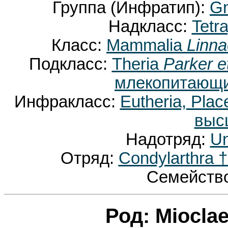
Группа (Инфратип):
Gn
Надкласс:
Tetr
Класс:
Mammalia
Linna
Подкласс:
Theria
Parker e
млекопитающи
Инфракласс:
Eutheria, Plac
выс
Надотряд:
Un
Отряд:
Condylarthra 
Семейств
Род: Miocla