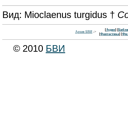
Вид: Mioclaenus turgidus †
Co
[
Аудио
] [
Библи
Архив БВИ
->
[
Фантастика
] [
Фи
© 2010
БВИ