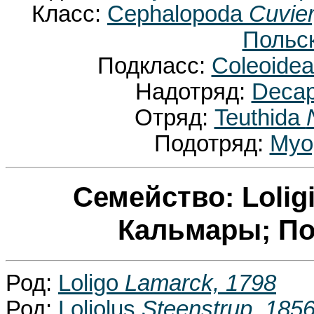
Класс:
Cephalopoda
Cuvier
Польск
Подкласс:
Coleoide
Надотряд:
Decap
Отряд:
Teuthida
Подотряд:
Myo
Семейство: Lolig
Кальмары; Пол
Род:
Loligo
Lamarck, 1798
Род:
Loliolus
Steenstrup, 185