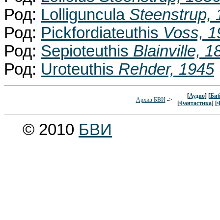
Род:
Lolliguncula
Steenstrup,
Род:
Pickfordiateuthis
Voss, 1
Род:
Sepioteuthis
Blainville, 
Род:
Uroteuthis
Rehder, 1945
[
Аудио
] [
Биб
Архив БВИ
->
[
Фантастика
] [
© 2010
БВИ