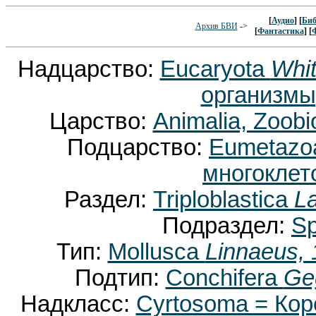
[
Аудио
] [
Биб
Архив БВИ
->
[
Фантастика
] [
Надцарство:
Eucaryota
Whit
организмы
Царство:
Animalia, Zoobi
Подцарство:
Eumetaz
многоклет
Раздел:
Triploblastica
La
Подраздел:
Sp
Тип:
Mollusca
Linnaeus,
Подтип:
Conchifera
Ge
Надкласс:
Cyrtosoma = Ко