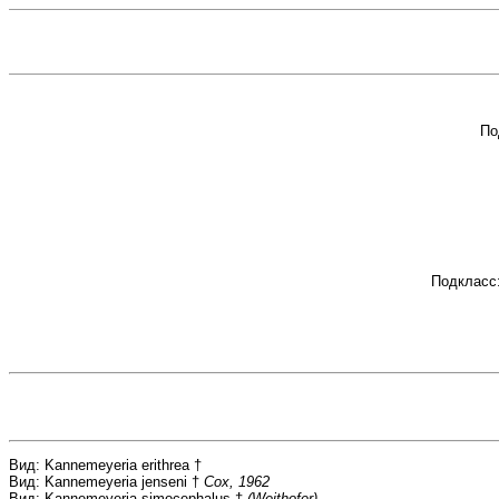
По
Подкласс
Вид: Kannemeyeria erithrea †
Вид: Kannemeyeria jenseni †
Cox, 1962
Вид: Kannemeyeria simocephalus †
(Weithofer)