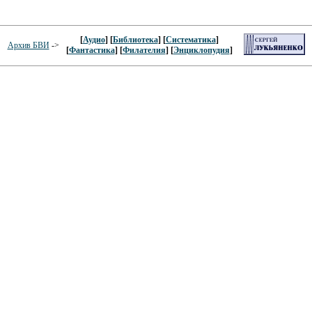
[
Аудио
] [
Библиотека
] [
Систематика
]
Архив БВИ
->
[
Фантастика
] [
Филателия
] [
Энциклопудия
]