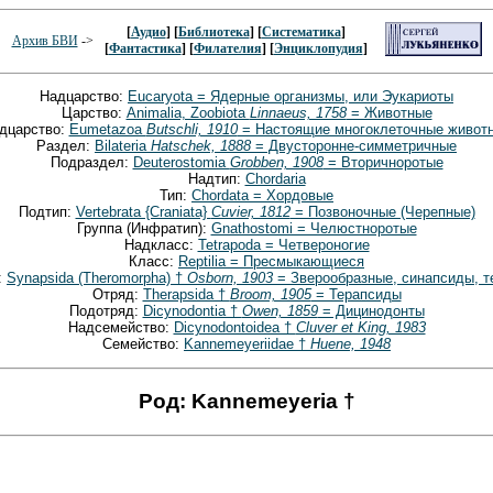
[
Аудио
] [
Библиотека
] [
Систематика
]
Архив БВИ
->
[
Фантастика
] [
Филателия
] [
Энциклопудия
]
Надцарство:
Eucaryota = Ядерные организмы, или Эукариоты
Царство:
Animalia, Zoobiota
Linnaeus, 1758
= Животные
дцарство:
Eumetazoa
Butschli, 1910
= Настоящие многоклеточные живот
Раздел:
Bilateria
Hatschek, 1888
= Двусторонне-симметричные
Подраздел:
Deuterostomia
Grobben, 1908
= Вторичноротые
Надтип:
Chordaria
Тип:
Chordata = Хордовые
Подтип:
Vertebrata {Craniata}
Cuvier, 1812
= Позвоночные (Черепные)
Группа (Инфратип):
Gnathostomi = Челюстноротые
Надкласс:
Tetrapoda = Четвероногие
Класс:
Reptilia = Пресмыкающиеся
:
Synapsida (Theromorpha) †
Osborn, 1903
= Зверообразные, синапсиды, 
Отряд:
Therapsida †
Broom, 1905
= Терапсиды
Подотряд:
Dicynodontia †
Owen, 1859
= Дицинодонты
Надсемейство:
Dicynodontoidea †
Cluver et King, 1983
Семейство:
Kannemeyeriidae †
Huene, 1948
Род: Kannemeyeria †