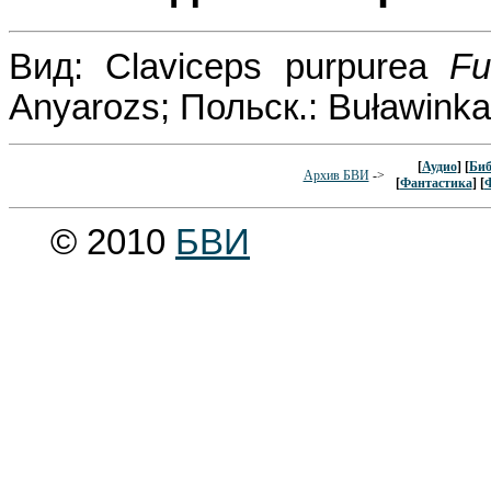
Вид: Claviceps purpurea
Fu
Anyarozs; Польск.: Buławink
[
Аудио
] [
Биб
Архив БВИ
->
[
Фантастика
] [
© 2010
БВИ