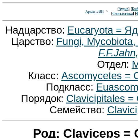
[
Аудио
] [
Биб
Архив БВИ
->
[
Фантастика
] [
Надцарство:
Eucaryota = Я
Царство:
Fungi, Mycobiota,
F.F.Jahn
Отдел:
M
Класс:
Ascomycetes = 
Подкласс:
Euascom
Порядок:
Clavicipitales
Семейство:
Clavic
Род: Claviceps =